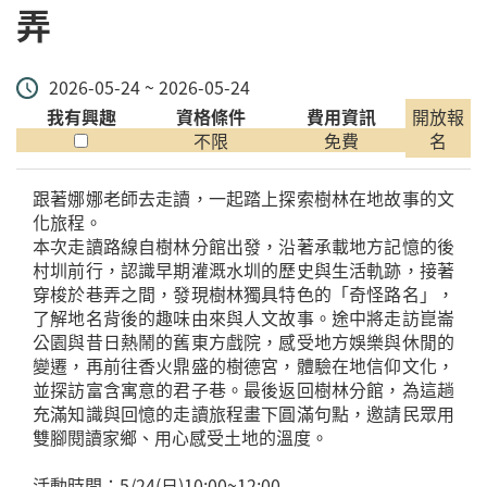
弄
2026-05-24 ~ 2026-05-24
我有興趣
資格條件
費用資訊
開放報
不限
免費
名
跟著娜娜老師去走讀，一起踏上探索樹林在地故事的文
化旅程。
本次走讀路線自樹林分館出發，沿著承載地方記憶的後
村圳前行，認識早期灌溉水圳的歷史與生活軌跡，接著
穿梭於巷弄之間，發現樹林獨具特色的「奇怪路名」，
了解地名背後的趣味由來與人文故事。途中將走訪崑崙
公園與昔日熱鬧的舊東方戲院，感受地方娛樂與休閒的
變遷，再前往香火鼎盛的樹德宮，體驗在地信仰文化，
並探訪富含寓意的君子巷。最後返回樹林分館，為這趟
充滿知識與回憶的走讀旅程畫下圓滿句點，邀請民眾用
雙腳閱讀家鄉、用心感受土地的溫度。
活動時間：5/24(日)10:00~12:00