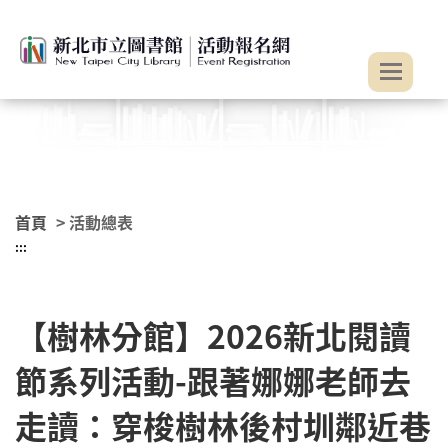
:::
跳到主要內容
首頁
> 活動總表
:::
【樹林分館】2026新北閱讀
節系列活動-跟著娜娜老師去
走讀：穿梭樹林後村圳鄰近巷