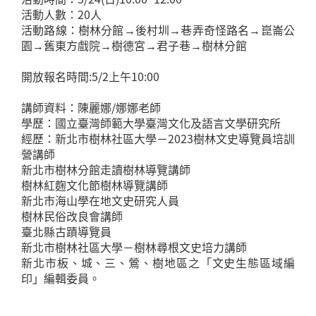
活動人數：20人
活動路線：樹林分館→後村圳→巷弄奇怪路名→崑崙公
園→舊東方戲院→樹德宮→君子巷→樹林分館
開放報名時間:5/2上午10:00
講師資料：陳麗娜/娜娜老師
學歷：國立臺灣師範大學臺灣文化及語言文學研究所
經歷：新北市樹林社區大學－2023樹林文史導覽員培訓
營講師
新北市樹林分館走讀樹林導覽講師
樹林紅麴文化節樹林導覽講師
新北市海山學在地文史研究人員
樹林民俗改良會講師
臺北縣古蹟導覽員
新北市樹林社區大學－樹林尋根文史培力講師
新北市板、城、三、鶯、樹地區之「文史生態區域編
印」編輯委員。