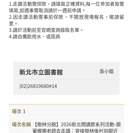
1.走讀活動需保險，請填寫正確資料,每一位參加者皆需
填寫,如遇事需取消請於一週前申請。
2.因走讀活動需事前保險，不開放現場報名，敬請留
意。
3.請於活動前至官網查詢錄取名單。
4.請自備飲用水、或雨具
新北市立圖書館
吳小姐
(02)26819680#14
1
【樹林分館】2026新北閱讀節系列活動-跟
著娜娜老師去走讀：穿梭樹林後村圳鄰近