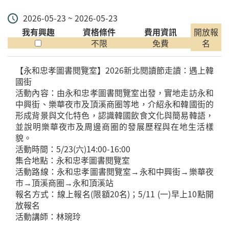
2026-05-23 ~ 2026-05-23
我有興趣
資格條件
費用資訊
開放報
不限
免費
名
【永和忠孝圖書閱覽室】2026新北閱讀節走讀：遇上韓
國街
活動內容：由永和忠孝圖書閱覽室出發，實地走訪永和
中興街、樂華夜市及頂溪商圈等地，介紹永和韓國街的
形成背景與文化特色，認識韓國飲食文化與簡易韓語，
並說明樂華夜市及周邊商圈的發展歷程與在地生活樣
貌。
活動時間：5/23(六)14:00-16:00
集合地點：永和忠孝圖書閱覽室
活動路線：永和忠孝圖書閱覽室→永和中興街→樂華夜
市→頂溪商圈→永和頂溪站
報名方式：線上報名(限額20名)；5/11 (一)早上10點開
放報名
活動講師：林琬玲