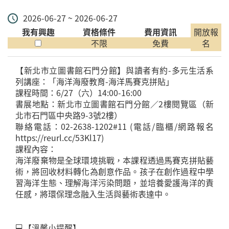
2026-06-27 ~ 2026-06-27
我有興趣
資格條件
費用資訊
開放報
不限
免費
名
【新北市立圖書館石門分館】與讀者有約-多元生活系
列講座：「海洋海廢教育-海洋馬賽克拼貼」
課程時間：6/27（六）14:00-16:00
書展地點：新北市立圖書館石門分館／2樓閱覽區（新
北市石門區中央路9-3號2樓）
聯絡電話：02-2638-1202#11 (電話/臨櫃/網路報名
https://reurl.cc/53Kl17)
課程內容：
海洋廢棄物是全球環境挑戰，本課程透過馬賽克拼貼藝
術，將回收材料轉化為創意作品。孩子在創作過程中學
習海洋生態、理解海洋污染問題，並培養愛護海洋的責
任感，將環保理念融入生活與藝術表達中。
💻【溫馨小提醒】