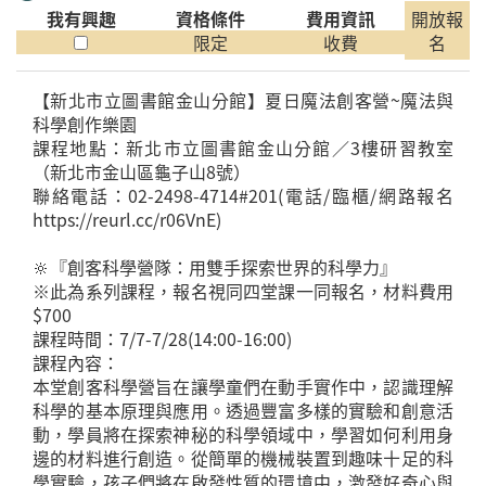
我有興趣
資格條件
費用資訊
開放報
限定
收費
名
【新北市立圖書館金山分館】夏日魔法創客營~魔法與
科學創作樂園
課程地點：新北市立圖書館金山分館／3樓研習教室
（新北市金山區龜子山8號）
聯絡電話：02-2498-4714#201(電話/臨櫃/網路報名
https://reurl.cc/r06VnE)
🔆『創客科學營隊：用雙手探索世界的科學力』
※此為系列課程，報名視同四堂課一同報名，材料費用
$700
課程時間：7/7-7/28(14:00-16:00)
課程內容：
本堂創客科學營旨在讓學童們在動手實作中，認識理解
科學的基本原理與應用。透過豐富多樣的實驗和創意活
動，學員將在探索神秘的科學領域中，學習如何利用身
邊的材料進行創造。從簡單的機械裝置到趣味十足的科
學實驗，孩子們將在啟發性質的環境中，激發好奇心與