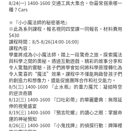
8/24(一) 1400-1600 交通工具大集合，你最常搭乘哪一
種？Cars
🔆『小小魔法師的秘密基地』
※此為系列課程，報名視同四堂課一同報名，材料費用
$430
課程時間：8/5-8/26(14:00-16:00)
課程內容：
學童將成為小小魔法師，踏上一段驚奇之旅，探索魔法
與科學之間的奧秘。透過互動遊戲、精彩的故事分享和
令人驚豔的實驗，孩子們將學會如何將科學原理轉化為
令人驚喜的“魔法”效果。課程中不僅能夠啟發孩子們
的創造力和想像力，還能促進團隊合作和社交能力。
8/5(三) 1400-1600 『止水瓶』的重力魔咒：凝結時空
的逆流奇蹟
8/12(三) 1400-1600 『口吐彩帶』的華麗慶典：無限延
伸的視覺盛宴
8/19(三) 1400-1600 『預言陀螺』的讀心之眼：掌握命
運的神祕預知
8/26(三) 1400-1600 『小鬼找牌』的偵探行動：牌陣裡