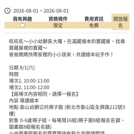
2026-08-01 ~ 2026-08-01
我有興趣
資格條件
費用資訊
開放報
限定
免費
名
吼吼吼～小小幼獅長大囉，在滿藏繪本的寶藏屋，找尋
寶藏屋裡的寶藏～
爸爸媽媽快帶家裡的小小孩來，共讀繪本玩手作！
日期 8/1(六)
時間
場次1. 10:00-11:00
場次2. 11:00-12:00
【兩場次內容相同，請擇一報名】
內容 導讀繪本
地點 泰山幼獅公托親子館 (新北市泰山區全興路212號3
樓)
對象 0-6歲親子組，每場限16組(親子館8組報名名額、
圖書館8組報名名額)
※由圖書館報名的寶寶需持有新北市圖借閱證