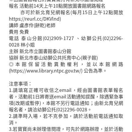
報名 活動前14天上午10點開放圖書館網路報名
亦可於新北育兒網報名(每月15日上午12點開放
https://reurl.cc/DKVlnd)
講師 盧彥伶(餅乾)老師
費用 免費
電話 泰山分館(02)2909-1727 、幼獅公托(02)2296-
0028 林小姐
主辦 新北市立圖書館泰山分館
協辦 新北市泰山幼獅公共托育中心(親子館)
◎本館保留活動異動權利，並以本館網路
(https://www.library.ntpc.gov.tw/) 公告為準。
注意事項：
1.請填寫正確可收信之email，經由圖書館表單報名
者，活動前1日將寄送email活動通知提醒，除遇緊急事
項(改期或暫停)，本館不另行電話通知；由新北育兒網
報名者，請洽幼獅公托(02)2296-0028。
2.請準時入場，若不克參加，請於活動前電話通知取
消。
3.若寶寶尚未辦理借閱證，可先於網路辦證，並於活動