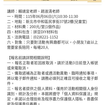
講師：賴靖宜老師、趙淑清老師
一、時間：115年06月06日(六)10:30-11:30
二、地點：新北市中和區民享街37號2樓(兒童室)
三、材料費：200元/堂(1個作品)
四、材料包含：拼豆DIY材料包
五、洽詢電話：(02)8221-1152
六、對象：只要對活動有興趣都可以，小朋友7歳以上
需要家長陪同，每場20人
【報名前請詳閱相關說明】
一、報名正取者若因故取消，請於活動3日前登入帳號
或來電取消。
二、備取遞補為正取者或遇活動異動、臨時通知事項，
將以電子郵件通知，請務必填列正確且可接收之電子郵
件。
三、報名者提供之個人資料，僅用於活動相關個人身份
識別、統計及分析，本館將遵守「個人資料保護法」規
定，承諾以合理技術及程序盡力保護個人隱私，善盡保
密及保護責任義務。