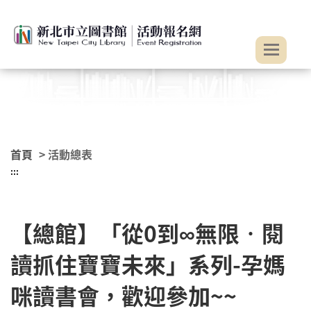
:::
跳到主要內容
首頁
> 活動總表
:::
【總館】「從0到∞無限‧閱
讀抓住寶寶未來」系列-孕媽
咪讀書會，歡迎參加~~