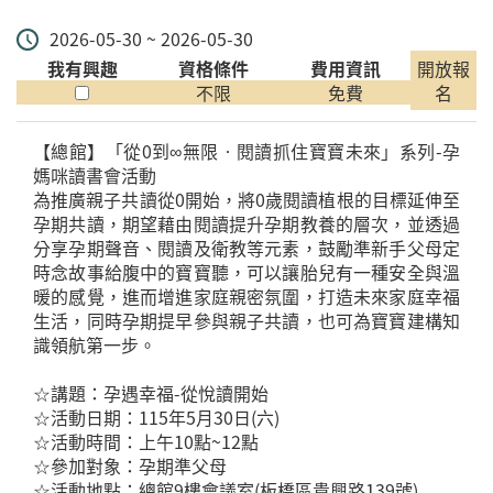
2026-05-30 ~ 2026-05-30
我有興趣
資格條件
費用資訊
開放報
不限
免費
名
【總館】「從0到∞無限‧閱讀抓住寶寶未來」系列-孕
媽咪讀書會活動
為推廣親子共讀從0開始，將0歲閱讀植根的目標延伸至
孕期共讀，期望藉由閱讀提升孕期教養的層次，並透過
分享孕期聲音、閱讀及衛教等元素，鼓勵準新手父母定
時念故事給腹中的寶寶聽，可以讓胎兒有一種安全與溫
暖的感覺，進而增進家庭親密氛圍，打造未來家庭幸福
生活，同時孕期提早參與親子共讀，也可為寶寶建構知
識領航第一步。
☆講題：孕遇幸福-從悅讀開始
☆活動日期：115年5月30日(六)
☆活動時間：上午10點~12點
☆參加對象：孕期準父母
☆活動地點：總館9樓會議室(板橋區貴興路139號)