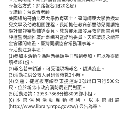
☆報名方式：網路報名(限20名額)
☆講師：葉嘉青老師
美國紐約哥倫比亞大學教育碩士。臺灣師範大學教授幼
兒文學及幼教相關課程，長期擔任教育部嬰幼兒閱讀推
廣計畫評審暨輔導委員、教育部永續發展教育圖書資料
評選暨閱讀推廣計畫總召暨諮詢委員、天鈺環境永續基
金會顧問總監、臺灣閱讀協會常務理事等。
☆活動注意事項：
(1)參加本活動孕媽咪憑媽媽手冊報到參加，可以獲得閱
讀禮袋1份。
(2)報名若未額滿，可受理現場報名，額滿為止。
(3)活動提供公教人員研習時數2小時。
(4)交通：捷運板南線亞東捷運站3號出口直行500公
尺，位於新北市政府消防局正門對面。
(5)活動洽詢：2953-7868分機8009鄭小姐。
(6)本館保留活動異動權利，以本館網路
(http://www.library.ntpc.gov.tw/) 公告為準。