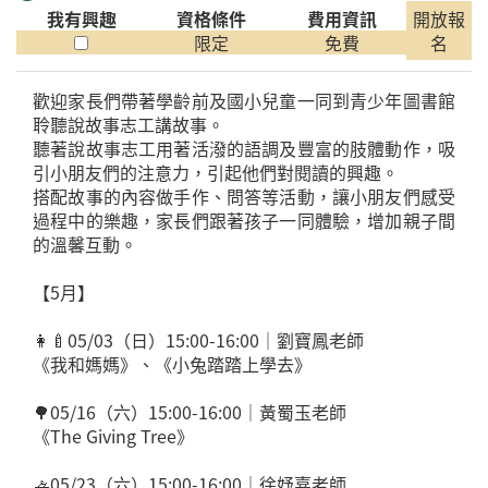
我有興趣
資格條件
費用資訊
開放報
限定
免費
名
歡迎家長們帶著學齡前及國小兒童一同到青少年圖書館
聆聽說故事志工講故事。
聽著說故事志工用著活潑的語調及豐富的肢體動作，吸
引小朋友們的注意力，引起他們對閱讀的興趣。
搭配故事的內容做手作、問答等活動，讓小朋友們感受
過程中的樂趣，家長們跟著孩子一同體驗，增加親子間
的溫馨互動。
【5月】
👩‍🍼05/03（日）15:00-16:00｜劉寶鳳老師
《我和媽媽》、《小兔踏踏上學去》
🌳05/16（六）15:00-16:00｜黃蜀玉老師
《The Giving Tree》
🚣05/23（六）15:00-16:00｜徐妤嘉老師