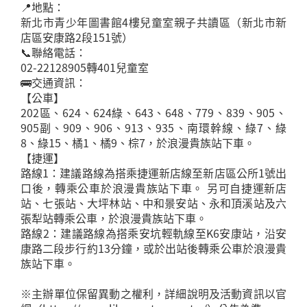
📍地點：
新北市青少年圖書館4樓兒童室親子共讀區（新北市新
店區安康路2段151號）
📞聯絡電話：
02-22128905轉401兒童室
🚌交通資訊：
【公車】
202區、624、624綠、643、648、779、839、905、
905副、909、906、913、935、南環幹線、綠7、綠
8、綠15、橘1、橘9、棕7，於浪漫貴族站下車。
【捷運】
路線1：建議路線為搭乘捷運新店線至新店區公所1號出
口後，轉乘公車於浪漫貴族站下車。 另可自捷運新店
站、七張站、大坪林站、中和景安站、永和頂溪站及六
張犁站轉乘公車，於浪漫貴族站下車。
路線2：建議路線為搭乘安坑輕軌線至K6安康站，沿安
康路二段步行約13分鐘，或於出站後轉乘公車於浪漫貴
族站下車。
※主辦單位保留異動之權利，詳細說明及活動資訊以官