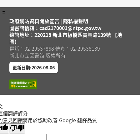
:::
政府網站資料開放宣告
|
隱私權聲明
圖書館信箱：cad2170001@ntpc.gov.tw
總館地址：220218 新北市板橋區貴興路139號 【地
圖】
電話：02-29537868 傳真：02-29538139
新北市立圖書館 版權所有
更新日期:2026-08-06
文
這個翻譯評分
的意見回饋將用於協助改善 Google 翻譯品質