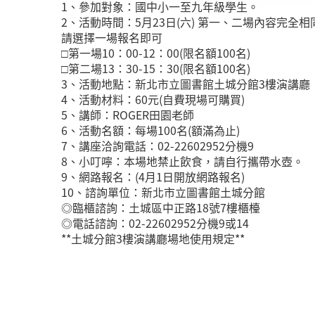
1、參加對象：國中小一至九年級學生。
2、活動時間：5月23日(六) 第一、二場內容完全相
請選擇一場報名即可
□第一場10：00-12：00(限名額100名)
□第二場13：30-15：30(限名額100名)
3、活動地點：新北市立圖書館土城分館3樓演講廳
4、活動材料：60元(自費現場可購買)
5、講師：ROGER田園老師
6、活動名額：每場100名(額滿為止)
7、講座洽詢電話：02-22602952分機9
8、小叮嚀：本場地禁止飲食，請自行攜帶水壺。
9、網路報名：(4月1日開放網路報名)
10、諮詢單位：新北市立圖書館土城分館
◎臨櫃諮詢：土城區中正路18號7樓櫃檯
◎電話諮詢：02-22602952分機9或14
**土城分館3樓演講廳場地使用規定**