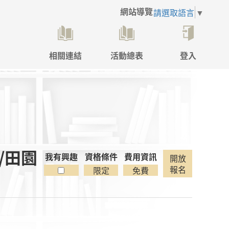
網站導覽
請選取語言
▼
相關連結
活動總表
登入
點
擊
後
將
開
啟
登
入
/田園
彈
我有興趣
資格條件
費用資訊
開放
跳
報名
限定
免費
視
窗