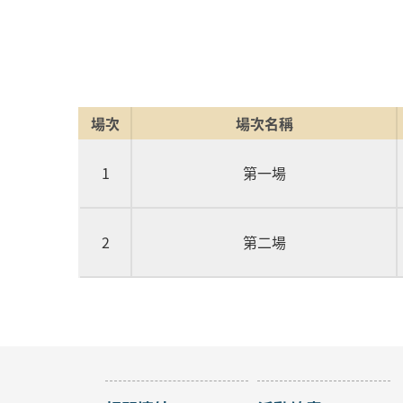
場次
場次名稱
1
第一場
2
第二場