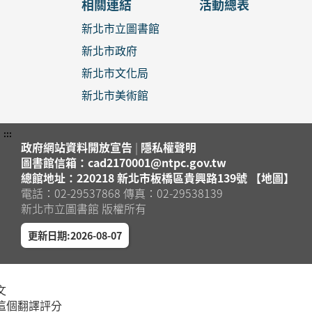
相關連結
活動總表
新北市立圖書館
新北市政府
新北市文化局
新北市美術館
:::
政府網站資料開放宣告
|
隱私權聲明
圖書館信箱：cad2170001@ntpc.gov.tw
總館地址：220218 新北市板橋區貴興路139號 【地圖】
電話：02-29537868 傳真：02-29538139
新北市立圖書館 版權所有
更新日期:2026-08-07
文
這個翻譯評分