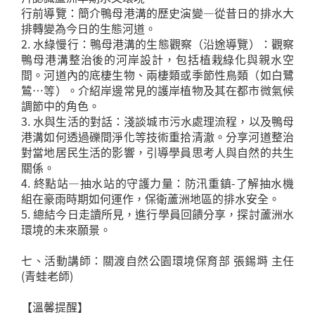
行前導覽：簡介鴨母港溝的歷史演變—從昔日的排水大
排轉變為今日的生態河道。
2. 水綠慢行：鴨母港溝的生態觀察（沿途導覽）：觀察
鴨母港溝整治後的河岸設計，包括植栽綠化與親水空
間。河道內的底棲生物、兩棲類或季節性鳥類（如白鷺
鷥…等）。介紹岸邊常見的護岸植物及其在都市微氣候
調節中的角色。
3. 水與生活的對話：淺談城市污水處理流程，以及鴨母
港溝如何透過礫間淨化等技術重拾清澈。分享河道整治
對當地居民生活的影響，引導學員思考人與自然的共生
關係。
4. 終點站—抽水站的守護力量：防汛重鎮-了解抽水機
組在豪雨時期如何運作，保衛蘆洲地區的排水安全。
5. 總結今日走讀所見，進行學員回饋分享，探討蘆洲水
環境的未來願景。
七、活動講師：關渡自然公園環境保育部 張錫塒 主任
(青蛙老師)
【溫馨提醒】