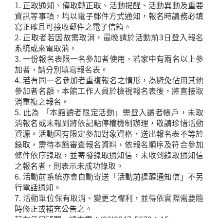
1. 正取通知、備取轉正取、活動提醒、活動異動及重要
資訊等事項，均以電子郵件方式通知，報名時請務必填
寫正確且可接收郵件之電子信箱。
2. 正取者若因故需取消，最晚請於活動前3日登入報名
系統或來電取消。
3. 一份報名表限一名參加者使用，若家中有兩名以上參
加者，請分別填寫報名表。
4. 若有同一名參加者重複報名之情形，為避免佔用其他
參加者名額，本館工作人員於檢視報名表後，將直接取
消重複之報名。
5. 此為 「本館讀者限定活動」需登入讀者帳戶，未取
消報名或未報到將依記點停權機制辦理，敬請珍惜活動
資源。活動因有限定參加對象資格，送出報名表不等於
錄取，需待本館審查報名資料，依報名順序及符合參加
條件依序錄取，並寄發錄取通知信，未收到錄取通知信
之報名者，則表示未成功錄取。
6. 活動前系統亦會自動寄送「活動前提醒通知信」不另
行電話通知。
7. 活動單位保有取消、變更之權利，並得依實際需要隨
時修正或補充公告之。