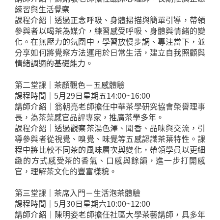
練習與生活覺察
課程介紹｜透過正念呼吸、身體掃描與簡單引導，帶領
參與者以喝茶為媒介，練習感受呼吸、身體與情緒的變
化。在無壓力的氛圍中，學習放慢步調、專注當下，並
分享如何將覺察方法運用於日常生活，建立自我照顧與
情緒調適的基礎能力。
第二堂課｜茶顏觀色－五感體驗
課程時間｜5月29日星期五14:00~16:00
講師介紹｜翁朝亮老師擔任中華茶學研究協會榮譽理事
長，為茶葉感官品評專家，推廣茶學多年。
課程介紹｜透過觀察茶湯色澤、聞香、品味與交流，引
導參與者從視覺、嗅覺、味覺等五感認識茶葉特性。課
程中將比較不同茶的風味層次與變化，帶領學員以更細
緻的方式感受茶的香氣、口感與餘韻，進一步打開感
官，理解茶文化的豐富樣貌。
第三堂課｜茶席入門－生活泡茶體驗
課程時間｜5月30日星期六10:00~12:00
講師介紹｜陳明姿老師擔任社區大學茶藝講師，具多年