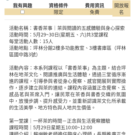
我有興趣
資格條件
費用資訊
開放報
限定
免費
名
活動名稱：書香茶事｜茶與閱讀的五感體驗與身心探索
活動時間：5月29~30日(星期五、六)共3堂課程
每堂活動人數：15人
活動地點：坪林分館2樓多功能教室、3樓書庫區（坪林
區國中路3號）
活動內容：本系列課程以「書香茶事」為主題，結合坪
林在地茶文化、閱讀推廣與生活體驗，透過三堂循序漸
進的課程，引導參與者從身心覺察、感官開展到實際操
作，逐步建立與茶的連結。課程內容涵蓋正念覺察、五
感品茗與茶席入門，讓民眾在茶香與書香交織的氛圍
中，放慢步調、提升感受力，並重新認識茶文化所承載
的生活美學、地方特色與人地共生價值。
第一堂課｜一杯茶的時間－正念與生活覺察體驗
課程時間｜5月29日星期五10:00~12:00
講師介紹｜蘇娳敏老師擔任臨床心理師，長期推廣正念