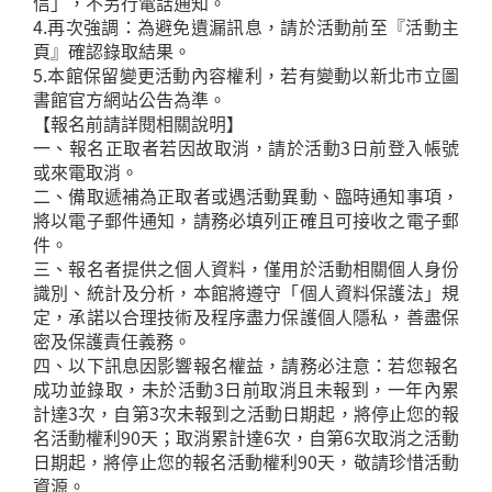
信」，不另行電話通知。
4.再次強調：為避免遺漏訊息，請於活動前至『活動主
頁』確認錄取結果。
5.本館保留變更活動內容權利，若有變動以新北市立圖
書館官方網站公告為準。
【報名前請詳閱相關說明】
一、報名正取者若因故取消，請於活動3日前登入帳號
或來電取消。
二、備取遞補為正取者或遇活動異動、臨時通知事項，
將以電子郵件通知，請務必填列正確且可接收之電子郵
件。
三、報名者提供之個人資料，僅用於活動相關個人身份
識別、統計及分析，本館將遵守「個人資料保護法」規
定，承諾以合理技術及程序盡力保護個人隱私，善盡保
密及保護責任義務。
四、以下訊息因影響報名權益，請務必注意：若您報名
成功並錄取，未於活動3日前取消且未報到，一年內累
計達3次，自第3次未報到之活動日期起，將停止您的報
名活動權利90天；取消累計達6次，自第6次取消之活動
日期起，將停止您的報名活動權利90天，敬請珍惜活動
資源。