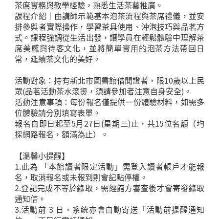
茶席實務與教學經驗，熟悉生活茶藝推廣。
課程介紹｜由講師示範基本泡茶流程與茶席禮儀，並安
排參與者實際操作，學習茶具使用、沖泡技巧與品茗方
式。課程強調從生活出發，讓學員在輕鬆體驗中理解茶
席美感與待客文化，並將簡單實用的泡茶方法帶回日
常，延續茶文化的美好。
活動對象：持有新北市圖書館借閱證者，限10歲以上民
眾(品茗活動茶水滾燙，須請參加者注意自身安全)。
活動注意事項：每份報名僅提供一份體驗材料，如需多
位體驗請分別填寫表單。
報名自即日起至5月27日(星期三)止，共15位名額（均
採網路報名，額滿為止）。
【溫馨小提醒】
1.此為 「本館讀者限定活動」需登入讀者帳戶才能報
名，取消報名或未報到則會記點停權。
2.登記完成不等於錄取，需經館方審查後才會寄發錄取
通知信。
3.活動前 3 日，系統亦會自動寄送「活動前提醒通知