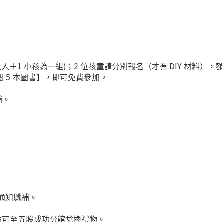
 大人＋1 小孩為一組)；2 位孩童請分別報名（才有 DIY 材料）
 5 本圖書】，即可免費參加。
補。
通知遞補。
點可至五股成功分館兌換禮物。