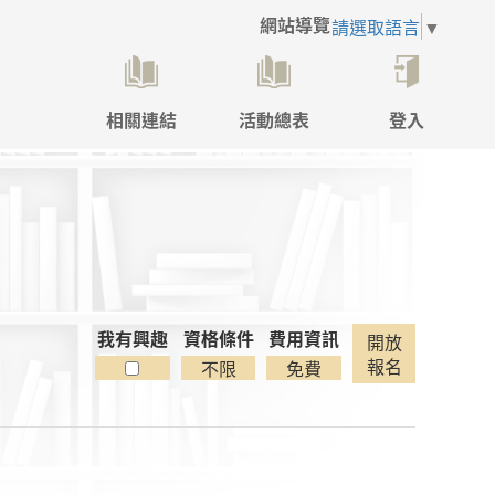
網站導覽
請選取語言
▼
相關連結
活動總表
登入
點
擊
後
將
開
啟
登
入
彈
我有興趣
資格條件
費用資訊
開放
跳
報名
不限
免費
視
窗