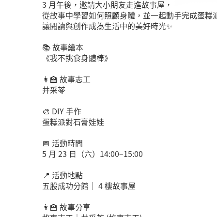
3 月午後，邀請大小朋友走進故事屋，
從故事中學習如何照顧身體，並一起動手完成蛋糕
讓閱讀與創作成為生活中的美好時光✨
📚 故事繪本
《我不挑食身體棒》
👩‍🏫 故事志工
井采苓
🎨 DIY 手作
蛋糕派對石膏娃娃
📅 活動時間
5 月 23 日（六）14:00–15:00
📍 活動地點
五股成功分館｜ 4 樓故事屋
👩‍🏫 故事分享