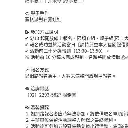
故事志工｜井采苓 (故事志工)
🎨 親子手作
蛋糕派對石膏娃娃
📝 參加方式說明
✔ 5/13 起開放線上報名，限額６組，親子組(限 1
✔ 報名成功並於活動當日【請持兒童本人借閱證借閱
✔ 活動前三十分鐘報到（13:30–13:50）。
※ 活動前 10 分鐘未完成報到，名額將開放備取遞
📌 報名方式
以網路報名為主，人數未滿將開放現場報名。
☎ 洽詢電話
（02）2293-5827 服務臺
📢 溫馨提醒
１.如網路報名者臨時無法參加，將依備取名單順序
２.主辦單位保留活動調整與解釋之最終權利。
３.活動後可參加五股區集點兌換小禮活動，集滿8