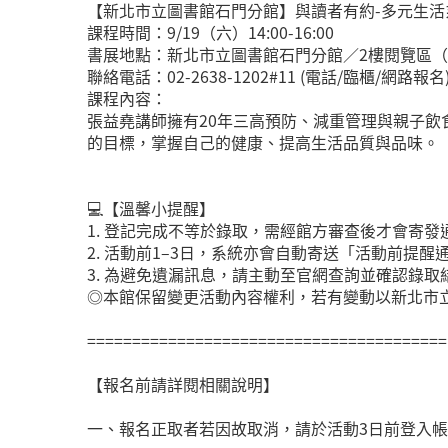
【新北市立圖書館石門分館】與讀者有約-多元生
課程時間：9/19（六）14:00-16:00
書展地點：新北市立圖書館石門分館／2樓閱覽區（新
聯絡電話：02-2638-1202#11 (電話/臨櫃/網路報名
課程內容：
張益堯講師擁有20年三高預防、減重管理與親子
的目標，掌握自己的健康、提高生活品質與品味。
💻【溫馨小提醒】
1. 登記完成不等於錄取，需經館方審查後才會寄發
2. 活動前1–3日，系統亦會自動寄送「活動前提
3. 為避免遺漏訊息，請主動至官網查詢並確認錄取
◎本館保留變更活動內容權利，若有變動以新北市
========================================
【報名前請詳閱相關說明】
一、報名正取者若因故取消，請於活動3日前登入