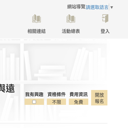
網站導覽
請選取語言
▼
相關連結
活動總表
登入
點
擊
後
將
開
啟
登
入
與遠
彈
跳
我有興趣
資格條件
費用資訊
開放
視
報名
不限
免費
窗