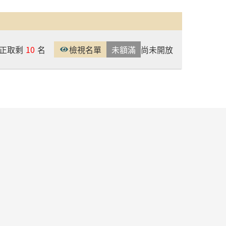
正取剩
10
名
檢視名單
未額滿
尚未開放