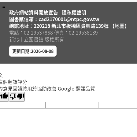
:::
政府網站資料開放宣告
|
隱私權聲明
圖書館信箱：cad2170001@ntpc.gov.tw
總館地址：220218 新北市板橋區貴興路139號 【地圖】
電話：02-29537868 傳真：02-29538139
新北市立圖書館 版權所有
更新日期:2026-08-08
文
這個翻譯評分
的意見回饋將用於協助改善 Google 翻譯品質