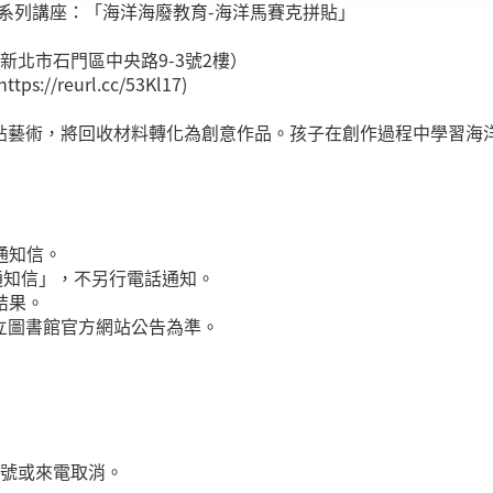
系列講座：「海洋海廢教育-海洋馬賽克拼貼」
北市石門區中央路9-3號2樓）
//reurl.cc/53Kl17)
貼藝術，將回收材料轉化為創意作品。孩子在創作過程中學習海
通知信。
醒通知信」，不另行電話通知。
結果。
立圖書館官方網站公告為準。
帳號或來電取消。