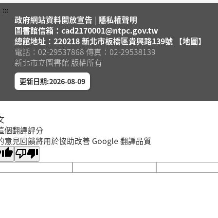
:::
政府網站資料開放宣告
|
隱私權聲明
圖書館信箱：cad2170001@ntpc.gov.tw
總館地址：220218 新北市板橋區貴興路139號 【地圖】
電話：02-29537868 傳真：02-29538139
新北市立圖書館 版權所有
更新日期:2026-08-09
文
這個翻譯評分
的意見回饋將用於協助改善 Google 翻譯品質