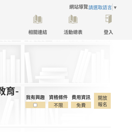
網站導覽
請選取語言
▼
相關連結
活動總表
登入
點
擊
後
將
開
啟
登
入
教育-
彈
跳
我有興趣
資格條件
費用資訊
開放
視
報名
不限
免費
窗