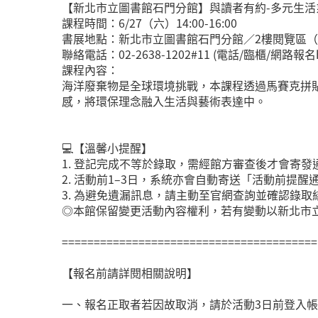
【新北市立圖書館石門分館】與讀者有約-多元生活
課程時間：6/27（六）14:00-16:00
書展地點：新北市立圖書館石門分館／2樓閱覽區（新
聯絡電話：02-2638-1202#11 (電話/臨櫃/網路報名https:
課程內容：
海洋廢棄物是全球環境挑戰，本課程透過馬賽克拼
感，將環保理念融入生活與藝術表達中。
💻【溫馨小提醒】
1. 登記完成不等於錄取，需經館方審查後才會寄發
2. 活動前1–3日，系統亦會自動寄送「活動前提
3. 為避免遺漏訊息，請主動至官網查詢並確認錄取
◎本館保留變更活動內容權利，若有變動以新北市
========================================
【報名前請詳閱相關說明】
一、報名正取者若因故取消，請於活動3日前登入