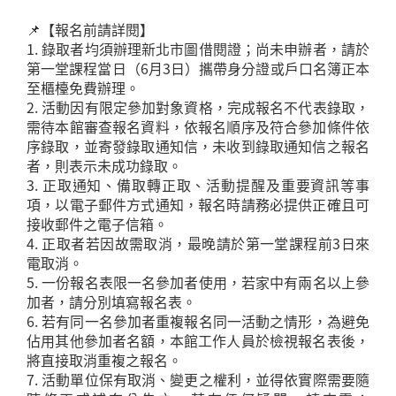
📌【報名前請詳閱】
1. 錄取者均須辦理新北市圖借閱證；尚未申辦者，請於
第一堂課程當日（6月3日）攜帶身分證或戶口名簿正本
至櫃檯免費辦理。
2. 活動因有限定參加對象資格，完成報名不代表錄取，
需待本館審查報名資料，依報名順序及符合參加條件依
序錄取，並寄發錄取通知信，未收到錄取通知信之報名
者，則表示未成功錄取。
3. 正取通知、備取轉正取、活動提醒及重要資訊等事
項，以電子郵件方式通知，報名時請務必提供正確且可
接收郵件之電子信箱。
4. 正取者若因故需取消，最晚請於第一堂課程前3日來
電取消。
5. 一份報名表限一名參加者使用，若家中有兩名以上參
加者，請分別填寫報名表。
6. 若有同一名參加者重複報名同一活動之情形，為避免
佔用其他參加者名額，本館工作人員於檢視報名表後，
將直接取消重複之報名。
7. 活動單位保有取消、變更之權利，並得依實際需要隨