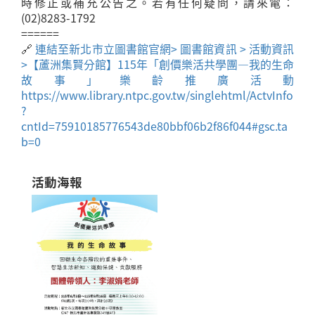
時修正或補充公告之。若有任何疑問，請來電：
(02)8283-1792
======
🔗
連結至新北市立圖書館官網> 圖書館資訊 > 活動資訊
>【蘆洲集賢分館】115年「創價樂活共學團—我的生命
故事」樂齡推廣活動
https://www.library.ntpc.gov.tw/singlehtml/ActvInfo
?
cntId=75910185776543de80bbf06b2f86f044#gsc.ta
b=0
活動海報