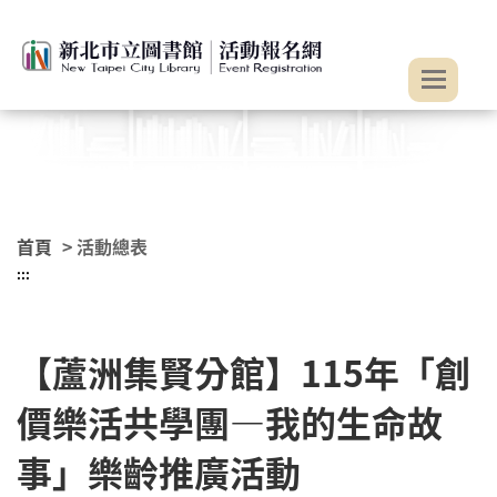
:::
跳到主要內容
首頁
> 活動總表
:::
【蘆洲集賢分館】115年「創
價樂活共學團—我的生命故
事」樂齡推廣活動