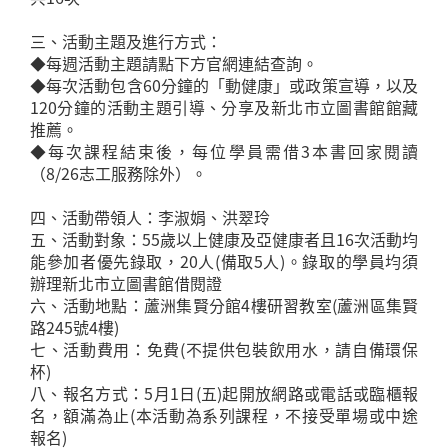
三、活動主題及進行方式：
◆每週活動主題請點下方官網連結查詢。
◆每次活動包含60分鐘的「動健康」或政策宣導，以及
120分鐘的活動主題引導、分享及新北市立圖書館館藏
推薦。
◆每次課程結束後，每位學員需借3本書回家閱讀
（8/26志工服務除外）。
四、活動帶領人：李淑娟、洪翠玲
五、活動對象：55歲以上健康及亞健康者且16次活動均
能參加者優先錄取，20人(備取5人)。錄取的學員均須
辦理新北市立圖書館借閱證
六、活動地點：蘆洲集賢分館4樓研習教室(蘆洲區集賢
路245號4樓)
七、活動費用：免費(不提供包裝飲用水，請自備環保
杯)
八、報名方式：5月1日(五)起開放網路或電話或臨櫃報
名，額滿為止(本活動為系列課程，不接受單場或中途
報名)