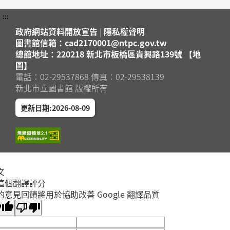
:::
政府網站資料開放宣告
|
隱私權聲明
圖書館信箱：cad2170001@ntpc.gov.tw
總館地址：220218 新北市板橋區貴興路139號 【地
圖】
電話：02-29537868 傳真：02-29538139
新北市立圖書館 版權所有
更新日期:2026-08-09
文
這個翻譯評分
的意見回饋將用於協助改善 Google 翻譯品質