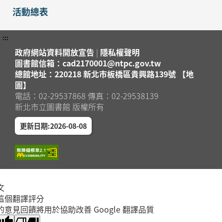
活動總表
:::
政府網站資料開放宣告
|
隱私權聲明
圖書館信箱：cad2170001@ntpc.gov.tw
總館地址：220218 新北市板橋區貴興路139號 【地
圖】
電話：02-29537868 傳真：02-29538139
新北市立圖書館 版權所有
更新日期:2026-08-08
文
這個翻譯評分
的意見回饋將用於協助改善 Google 翻譯品質