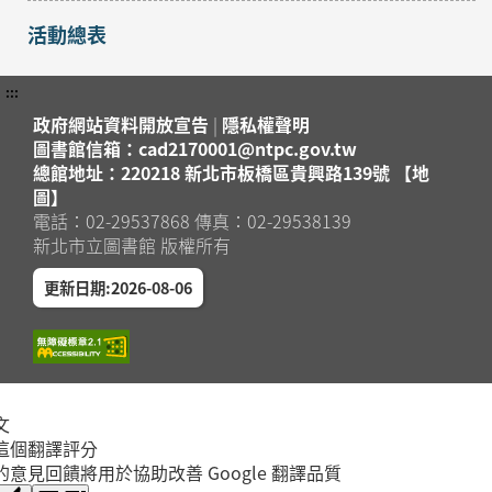
活動總表
:::
政府網站資料開放宣告
|
隱私權聲明
圖書館信箱：cad2170001@ntpc.gov.tw
總館地址：220218 新北市板橋區貴興路139號 【地
圖】
電話：02-29537868 傳真：02-29538139
新北市立圖書館 版權所有
更新日期:2026-08-06
文
這個翻譯評分
的意見回饋將用於協助改善 Google 翻譯品質