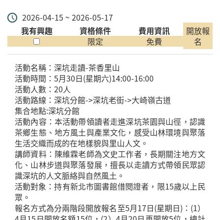
2026-04-15 ~ 2026-05-17
我有興趣
資格條件
費用資訊
開放報
限定
免費
名
活動名稱：深坑走讀-茶香里山
活動時間：5月30日(星期六)14:00-16:00
活動人數：20人
活動路線：深坑分館->深坑老街->大崎嶺古道
集合地點:深坑分館
活動內容：本活動帶領讀者走進深坑茶園與山徑，認識
茶鄉生態、地方風土與產業文化，感受山林環境與聚落
生活交織而成的在地樣貌與里山人文。
講師資料：陳維霖老師為文史工作者，長期關注地方文
化、山林步道與聚落發展，擅長以走讀方式帶領民眾認
識深坑的人文脈絡與自然風土。
活動對象：持有新北市圖書館借閱證者，限15歲以上民
眾。
報名方式為分兩階段開放報名至5月17日(星期日)：(1）
4月15日開放名額15位，(2）4月20日再開放5位，總計