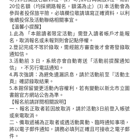
20位名額（均採網路報名，額滿為止）(3) 本活動會為
參與者投保旅平險，必填欄位敬請填寫正確資料，以利
後續投保及活動聯絡相關事宜。
【溫馨小提醒】
1.此為 「本館讀者限定活動」需登入讀者帳戶才能報
名，取消報名或未報到則會記點停權。
2.登記完成不等於錄取，需經館方審查後才會寄發錄取
通知信。
3.活動前 3 日，系統亦會自動寄送「活動前提醒通知
信」，不另行電話通知。
4.再次強調：為避免遺漏訊息，請於活動前至『活動主
頁』確認錄取結果。
5.本館保留變更活動內容權利，若有變動以新北市立圖
書館官方網站公告為準。
【報名前請詳閱相關說明】
一、報名正取者若因故取消，請於活動3日前登入帳號
或來電取消。
二、備取遞補為正取者或遇活動異動、臨時通知事項，
將以電子郵件通知，請務必填列正確且可接收之電子郵
件。