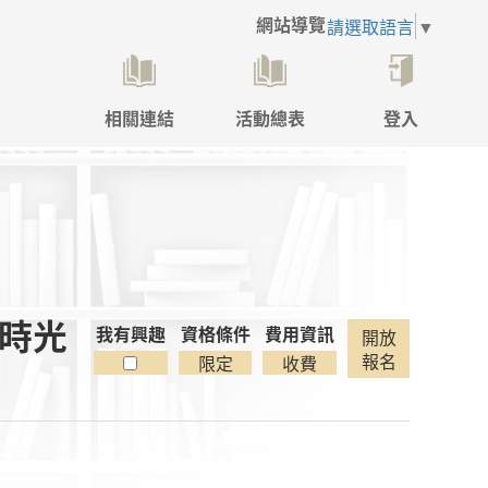
網站導覽
請選取語言
▼
相關連結
活動總表
登入
點
擊
後
將
開
啟
登
入
焙時光
彈
我有興趣
資格條件
費用資訊
開放
跳
報名
限定
收費
視
窗