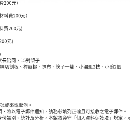
費200元）
(材料費200元）
料費200元)
00元)
)
長陪同，15對親子
糰切割板、桿麵棍、抹布、筷子一雙、小湯匙2枝、小碗2個
帳號或來電取消。
項，將以電子郵件通知，請務必填列正確且可接收之電子郵件。
身份識別、統計及分析，本館將遵守「個人資料保護法」規定，