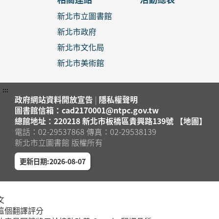
新北市立圖書館
新北市政府
新北市文化局
新北市美術館
:::
政府網站資料開放宣告
|
隱私權聲明
圖書館信箱：cad2170001@ntpc.gov.tw
總館地址：220218 新北市板橋區貴興路139號 【地圖】
電話：02-29537868 傳真：02-29538139
新北市立圖書館 版權所有
更新日期:2026-08-07
文
這個翻譯評分