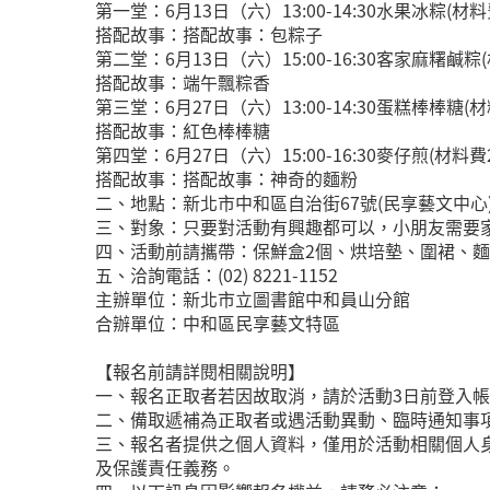
第一堂：6月13日（六）13:00-14:30水果冰粽(材料
搭配故事：搭配故事：包粽子
第二堂：6月13日（六）15:00-16:30客家麻糬鹹粽
搭配故事：端午飄粽香
第三堂：6月27日（六）13:00-14:30蛋糕棒棒糖(材
搭配故事：紅色棒棒糖
第四堂：6月27日（六）15:00-16:30麥仔煎(材料費2
搭配故事：搭配故事：神奇的麵粉
二、地點：新北市中和區自治街67號(民享藝文中心
三、對象：只要對活動有興趣都可以，小朋友需要家
四、活動前請攜帶：保鮮盒2個、烘培墊、圍裙、麵
五、洽詢電話：(02) 8221-1152
主辦單位：新北市立圖書館中和員山分館
合辦單位：中和區民享藝文特區
【報名前請詳閱相關說明】
一、報名正取者若因故取消，請於活動3日前登入
二、備取遞補為正取者或遇活動異動、臨時通知事
三、報名者提供之個人資料，僅用於活動相關個人
及保護責任義務。