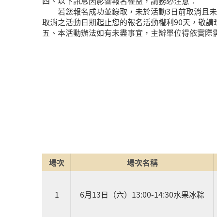
四、以下訊息因影響報名權益，請務必注意：
若您報名成功並錄取，未於活動3日前取消且未報
取消之活動日期起止您的報名活動權利90天，敬請
五、本活動辦法如有未盡事宜，主辦單位得依實際
場次
場次名稱
1
6月13日（六）13:00-14:30水果冰粽