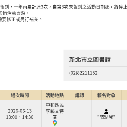
到，一年內累計達3次，自第3次未報到之活動日期起，將停止您
珍惜活動資源。
需要修正或另行補充。
新北市立圖書館
(02)82211152
場次時間
活動地點
講師
報名對象
中和區民
2026-06-13
享藝文特
13:00 ~ 14:30
"請點我"
區