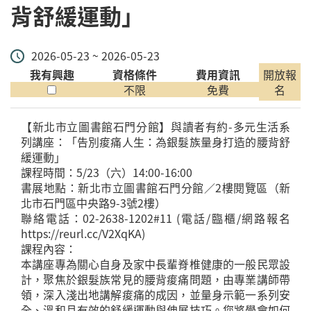
背舒緩運動」
2026-05-23 ~ 2026-05-23
我有興趣
資格條件
費用資訊
開放報
不限
免費
名
【新北市立圖書館石門分館】與讀者有約-多元生活系
列講座：「告別痠痛人生：為銀髮族量身打造的腰背舒
緩運動」
課程時間：5/23（六）14:00-16:00
書展地點：新北市立圖書館石門分館／2樓閱覽區（新
北市石門區中央路9-3號2樓）
聯絡電話：02-2638-1202#11 (電話/臨櫃/網路報名
https://reurl.cc/V2XqKA)
課程內容：
本講座專為關心自身及家中長輩脊椎健康的一般民眾設
計，聚焦於銀髮族常見的腰背痠痛問題，由專業講師帶
領，深入淺出地講解痠痛的成因，並量身示範一系列安
全、溫和且有效的舒緩運動與伸展技巧。您將學會如何