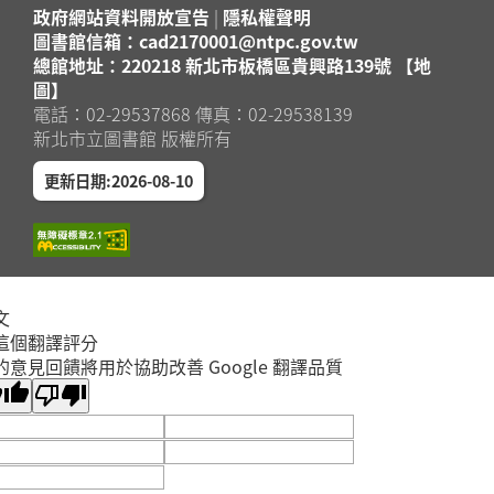
政府網站資料開放宣告
|
隱私權聲明
圖書館信箱：cad2170001@ntpc.gov.tw
總館地址：220218 新北市板橋區貴興路139號 【地
圖】
電話：02-29537868 傳真：02-29538139
新北市立圖書館 版權所有
更新日期:2026-08-10
文
這個翻譯評分
的意見回饋將用於協助改善 Google 翻譯品質