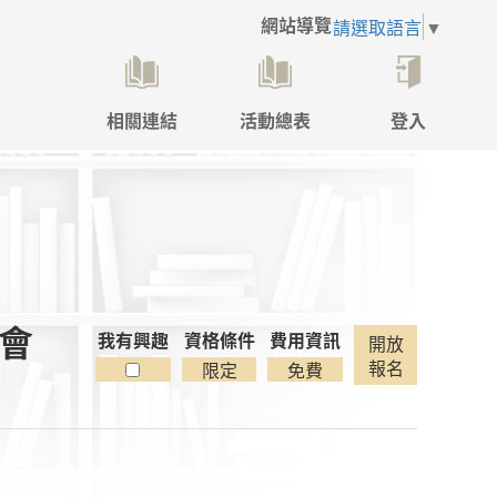
網站導覽
請選取語言
▼
相關連結
活動總表
登入
點
擊
後
將
開
啟
登
入
書會
彈
我有興趣
資格條件
費用資訊
開放
跳
報名
限定
免費
視
窗