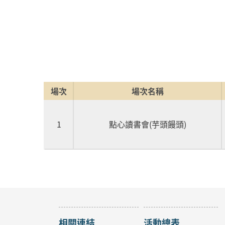
場次
場次名稱
1
點心讀書會(芋頭饅頭)
相關連結
活動總表