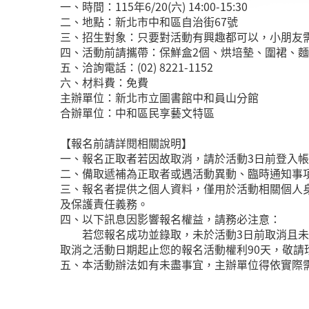
一、時間：115年6/20(六) 14:00-15:30
二、地點：新北市中和區自治街67號
三、招生對象：只要對活動有興趣都可以，小朋友需
四、活動前請攜帶：保鮮盒2個、烘培墊、圍裙、
五、洽詢電話：(02) 8221-1152
六、材料費：免費
主辦單位：新北市立圖書館中和員山分館
合辦單位：中和區民享藝文特區
【報名前請詳閱相關說明】
一、報名正取者若因故取消，請於活動3日前登入
二、備取遞補為正取者或遇活動異動、臨時通知事
三、報名者提供之個人資料，僅用於活動相關個人
及保護責任義務。
四、以下訊息因影響報名權益，請務必注意：
若您報名成功並錄取，未於活動3日前取消且未報
取消之活動日期起止您的報名活動權利90天，敬請
五、本活動辦法如有未盡事宜，主辦單位得依實際