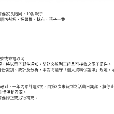
要家長陪同，10對親子
麵糰切割板、桿麵棍、抹布、筷子一雙
帳號或來電取消。
項，將以電子郵件通知，請務必填列正確且可接收之電子郵件。
身份識別、統計及分析，本館將遵守「個人資料保護法」規定，
到，一年內累計達3次，自第3次未報到之活動日期起，將停止您
珍惜活動資源。
需要修正或另行補充。