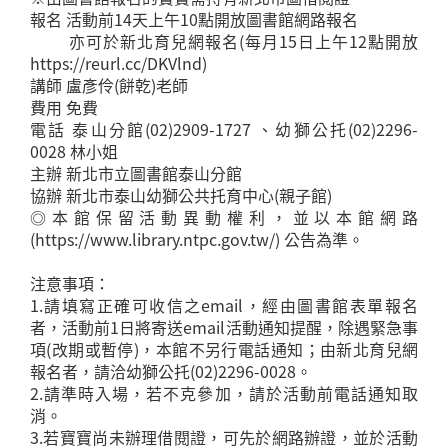
報名 活動前14天上午10點開放圖書館網路報名
亦可於新北育兒網報名(每月15日上午12點開放
https://reurl.cc/DKVlnd)
講師 盧彥伶(餅乾)老師
費用 免費
電話 泰山分館(02)2909-1727 、幼獅公托(02)2296-
0028 林小姐
主辦 新北市立圖書館泰山分館
協辦 新北市泰山幼獅公共托育中心(親子館)
◎本館保留活動異動權利，並以本館網路
(https://www.library.ntpc.gov.tw/) 公告為準。
注意事項：
1.請填寫正確可收信之email，經由圖書館表單報名
者，活動前1日將寄送email活動通知提醒，除遇緊急事
項(改期或暫停)，本館不另行電話通知；由新北育兒網
報名者，請洽幼獅公托(02)2296-0028。
2.請準時入場，若不克參加，請於活動前電話通知取
消。
3.若寶寶尚未辦理借閱證，可先於網路辦證，並於活動