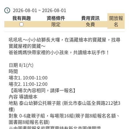
2026-08-01 ~ 2026-08-01
我有興趣
資格條件
費用資訊
開放報
限定
免費
名
吼吼吼～小小幼獅長大囉，在滿藏繪本的寶藏屋，找尋
寶藏屋裡的寶藏～
爸爸媽媽快帶家裡的小小孩來，共讀繪本玩手作！
日期 8/1(六)
時間
場次1. 10:00-11:00
場次2. 11:00-12:00
【兩場次內容相同，請擇一報名】
內容 導讀繪本
地點 泰山幼獅公托親子館 (新北市泰山區全興路212號3
樓)
對象 0-6歲親子組，每場限16組(親子館8組報名名額、
圖書館8組報名名額)
※由圖書館報名的寶寶需持有新北市圖借閱證