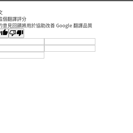
文
這個翻譯評分
的意見回饋將用於協助改善 Google 翻譯品質