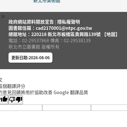
新北市美術館
:::
政府網站資料開放宣告
|
隱私權聲明
圖書館信箱：cad2170001@ntpc.gov.tw
總館地址：220218 新北市板橋區貴興路139號 【地圖】
電話：02-29537868 傳真：02-29538139
新北市立圖書館 版權所有
更新日期:2026-08-06
文
這個翻譯評分
的意見回饋將用於協助改善 Google 翻譯品質