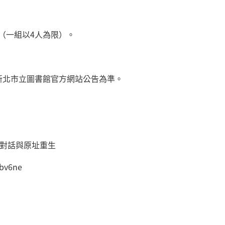
 （一組以4人為限）。
新北市立圖書館官方網站公告為準。
影對話與原址重生
bv6ne