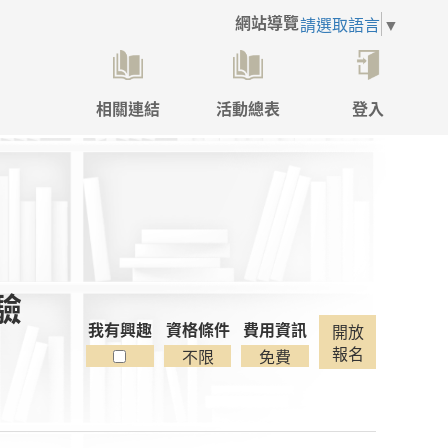
網站導覽
請選取語言
▼
相關連結
活動總表
登入
點
擊
後
將
開
啟
登
入
體驗
彈
跳
我有興趣
資格條件
費用資訊
開放
視
報名
不限
免費
窗