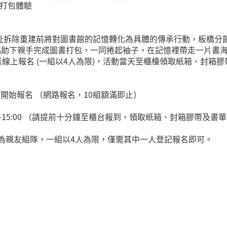
書打包體驗
址拆除重建前將對圖書館的記憶轉化為具體的傳承行動，板橋分館
協助下親手完成圖書打包，一同捲起袖子，在記憶裡帶走一片書海。
者線上報名 (一組以4人為限)，活動當天至櫃檯領取紙箱、封箱
00 開始報名 （網路報名，10組額滿即止）
00-15:00 （請提前十分鐘至櫃台報到，領取紙箱、封箱膠帶及書
為親友組隊，一組以4人為限，僅需其中一人登記報名即可。