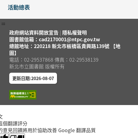
活動總表
:::
政府網站資料開放宣告
|
隱私權聲明
圖書館信箱：cad2170001@ntpc.gov.tw
總館地址：220218 新北市板橋區貴興路139號 【地
圖】
電話：02-29537868 傳真：02-29538139
新北市立圖書館 版權所有
更新日期:2026-08-07
文
這個翻譯評分
的意見回饋將用於協助改善 Google 翻譯品質