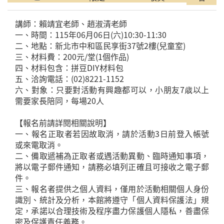
講師：賴靖宜老師、趙淑清老師
一、時間：115年06月06日(六)10:30-11:30
二、地點：新北市中和區民享街37號2樓(兒童室)
三、材料費：200元/堂(1個作品)
四、材料包含：拼豆DIY材料包
五、洽詢電話：(02)8221-1152
六、對象：只要對活動有興趣都可以，小朋友7歳以上
需要家長陪同，每場20人
【報名前請詳閱相關說明】
一、報名正取者若因故取消，請於活動3日前登入帳號
或來電取消。
二、備取遞補為正取者或遇活動異動、臨時通知事項，
將以電子郵件通知，請務必填列正確且可接收之電子郵
件。
三、報名者提供之個人資料，僅用於活動相關個人身份
識別、統計及分析，本館將遵守「個人資料保護法」規
定，承諾以合理技術及程序盡力保護個人隱私，善盡保
密及保護責任義務。