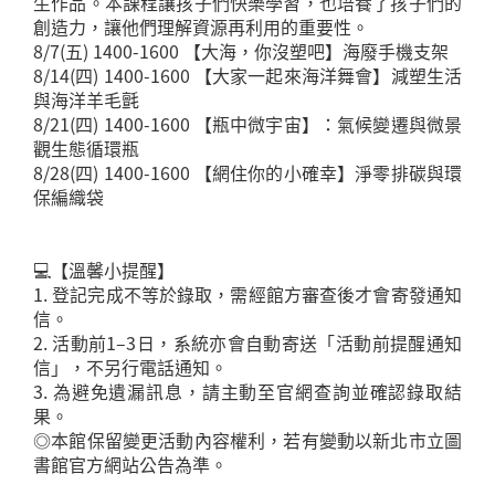
生作品。本課程讓孩子們快樂學習，也培養了孩子們的
創造力，讓他們理解資源再利用的重要性。
8/7(五) 1400-1600 【大海，你沒塑吧】海廢手機支架
8/14(四) 1400-1600 【大家一起來海洋舞會】減塑生活
與海洋羊毛氈
8/21(四) 1400-1600 【瓶中微宇宙】：氣候變遷與微景
觀生態循環瓶
8/28(四) 1400-1600 【網住你的小確幸】淨零排碳與環
保編織袋
💻【溫馨小提醒】
1. 登記完成不等於錄取，需經館方審查後才會寄發通知
信。
2. 活動前1–3日，系統亦會自動寄送「活動前提醒通知
信」，不另行電話通知。
3. 為避免遺漏訊息，請主動至官網查詢並確認錄取結
果。
◎本館保留變更活動內容權利，若有變動以新北市立圖
書館官方網站公告為準。