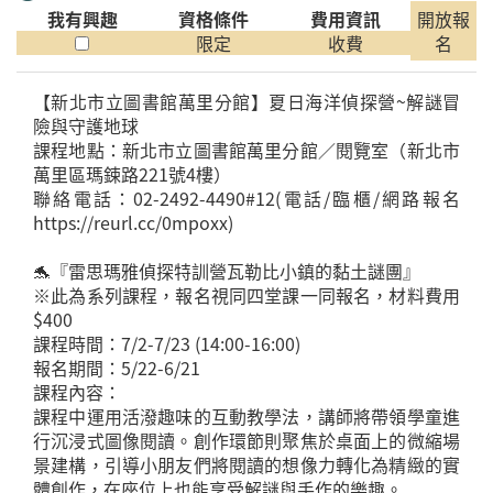
我有興趣
資格條件
費用資訊
開放報
限定
收費
名
【新北市立圖書館萬里分館】夏日海洋偵探營~解謎冒
險與守護地球
課程地點：新北市立圖書館萬里分館／閱覽室（新北市
萬里區瑪鋉路221號4樓）
聯絡電話：02-2492-4490#12(電話/臨櫃/網路報名
https://reurl.cc/0mpoxx)
🐬『雷思瑪雅偵探特訓營瓦勒比小鎮的黏土謎團』
※此為系列課程，報名視同四堂課一同報名，材料費用
$400
課程時間：7/2-7/23 (14:00-16:00)
報名期間：5/22-6/21
課程內容：
課程中運用活潑趣味的互動教學法，講師將帶領學童進
行沉浸式圖像閱讀。創作環節則聚焦於桌面上的微縮場
景建構，引導小朋友們將閱讀的想像力轉化為精緻的實
體創作，在座位上也能享受解謎與手作的樂趣。