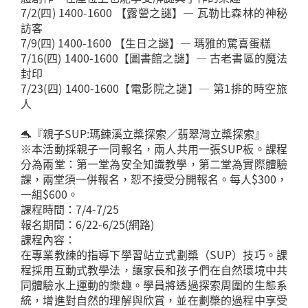
7/2(四) 1400-1600 【露營之謎】— 瓦勒比森林的神秘
訪客
7/9(四) 1400-1600 【生日之謎】— 瑪雅的驚喜蛋糕
7/16(四) 1400-1600【圖書館之謎】— 古老書區的魔法
封印
7/23(四) 1400-1600【電影院之謎】— 第1排的時空旅
人
🐬『親子SUP:瑪鋉溪立槳探索／翡翠灣立槳探索』
※本活動採親子一同報名，兩人共用一張SUP板。課程
分為兩堂：第一堂為安全知識教學，第二堂為實際體驗
課，兩堂須一併報名，恕不接受分開報名。每人$300，
一組$600。
課程時間：7/4-7/25
報名期間：6/22-6/25(網路)
課程內容：
在專業教練的指導下學習站立式劃槳（SUP）技巧。課
程採用互動式教學法，讓家長和孩子們在自然環境中共
同體驗水上運動的樂趣。學員將透過探索周圍的生態系
統，增進對自然的理解與欣賞，並在劃槳的過程中享受