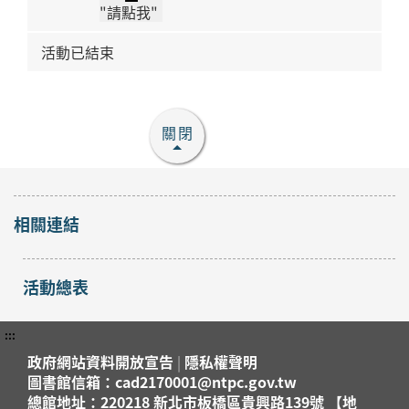
"請點我"
活動已結束
關閉
相關連結
活動總表
:::
政府網站資料開放宣告
|
隱私權聲明
圖書館信箱：cad2170001@ntpc.gov.tw
總館地址：220218 新北市板橋區貴興路139號 【地