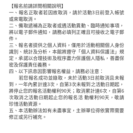
【報名前請詳閱相關說明】
一、報名正取者若因故取消，請於活動3日前登入帳號
或來電取消。
二、備取遞補為正取者或遇活動異動、臨時通知事項，
將以電子郵件通知，請務必填列正確且可接收之電子郵
件。
三、報名者提供之個人資料，僅用於活動相關個人身份
識別、統計及分析，本館將遵守「個人資料保護法」規
定，承諾以合理技術及程序盡力保護個人隱私，善盡保
密及保護責任義務。
四、以下訊息因影響報名權益，請務必注意：
若您報名成功並錄取，未於活動3日前取消且未報
到，一年內累計達3次，自第3次未報到之活動日期起，
將停止您的報名活動權利90天；取消累計達6次，自第6
次取消之活動日期起止您的報名活 動權利90天，敬請
珍惜活動資源。
五、本活動辦法如有未盡事宜，主辦單位得依實際需要
修正或另行補充。