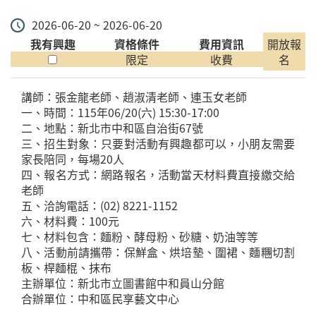
2026-06-20 ~ 2026-06-20
我有興趣
資格條件
費用資訊
開放報
限定
收費
名
講師：張金龍老師、趙淑清老師、連玉女老師
一、時間：115年06/20(六) 15:30-17:00
二、地點：新北市中和區自治街67號
三、招生對象：只要對活動有興趣都可以，小朋友需要
家長陪同，每場20人
四、報名方式：網路報名，活動當天材料費直接繳交給
老師
五、洽詢電話：(02) 8221-1152
六、材料費：100元
七、材料包含：麵粉、酵母粉、砂糖、奶油等等
八、活動前請攜帶：保鮮盒、烘培墊、圍裙、麵糰切割
板、桿麵棍、抹布
主辦單位：新北市立圖書館中和員山分館
合辦單位：中和區民享藝文中心