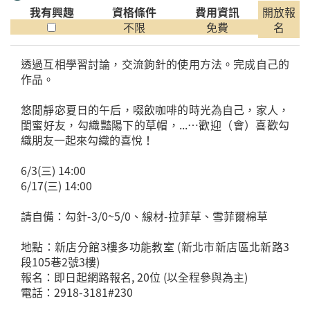
我有興趣
資格條件
費用資訊
開放報
不限
免費
名
透過互相學習討論，交流鉤針的使用方法。完成自己的
作品。
悠閒靜宓夏日的午后，啜飲咖啡的時光為自己，家人，
閨蜜好友，勾織豔陽下的草帽，...…歡迎（會）喜歡勾
織朋友一起來勾織的喜悅！
6/3(三) 14:00
6/17(三) 14:00
請自備：勾針-3/0~5/0、線材-拉菲草、雪菲爾棉草
地點：新店分館3樓多功能教室 (新北市新店區北新路3
段105巷2號3樓)
報名：即日起網路報名, 20位 (以全程參與為主)
電話：2918-3181#230