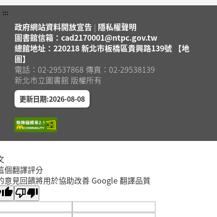
:::
政府網站資料開放宣告
|
隱私權聲明
圖書館信箱：cad2170001@ntpc.gov.tw
總館地址：220218 新北市板橋區貴興路139號 【地
圖】
電話：02-29537868 傳真：02-29538139
新北市立圖書館 版權所有
更新日期:2026-08-08
文
這個翻譯評分
的意見回饋將用於協助改善 Google 翻譯品質