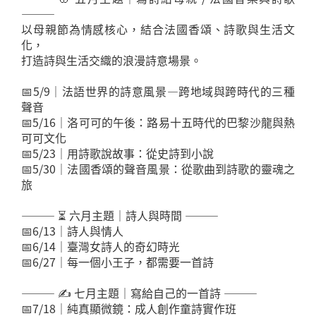
———
以母親節為情感核心，結合法國香頌、詩歌與生活文
化，
打造詩與生活交織的浪漫詩意場景。
📅5/9｜法語世界的詩意風景—跨地域與跨時代的三種
聲音
📅5/16｜洛可可的午後：路易十五時代的巴黎沙龍與熱
可可文化
📅5/23｜用詩歌說故事：從史詩到小說
📅5/30｜法國香頌的聲音風景：從歌曲到詩歌的靈魂之
旅
——— ⏳ 六月主題｜詩人與時間 ———
📅6/13｜詩人與情人
📅6/14｜臺灣女詩人的奇幻時光
📅6/27｜每一個小王子，都需要一首詩
——— ✍️ 七月主題｜寫給自己的一首詩 ———
📅7/18｜純真顯微鏡：成人創作童詩實作班