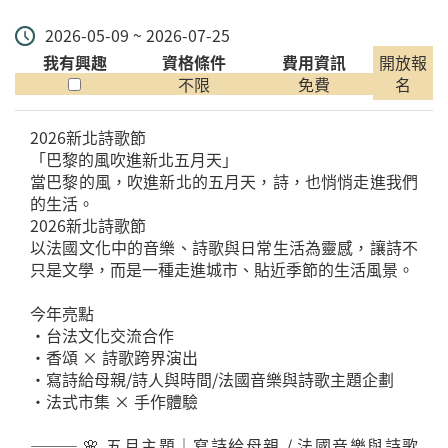
2026-05-09 ~ 2026-07-25
我有興趣
資格條件
費用資訊
開放報
不限
免費
名
2026新北詩歌節
「巴黎的風吹進新北五月天」
當巴黎的風，吹進新北的五月天，詩，也悄悄走進我們
的生活。
2026新北詩歌節
以法國文化中的音樂、詩歌與日常生活為靈感，讓詩不
只是文學，而是一種走進城市、貼近季節的生活風景。
今年亮點
・台法文化交流合作
・香頌 × 詩歌跨界演出
・寫詩給母親/詩人與時間/法國音樂與詩歌主題企劃
・法式市集 × 手作體驗
——— 🌸 五月主題｜寫詩給母親 / 法國音樂與詩歌