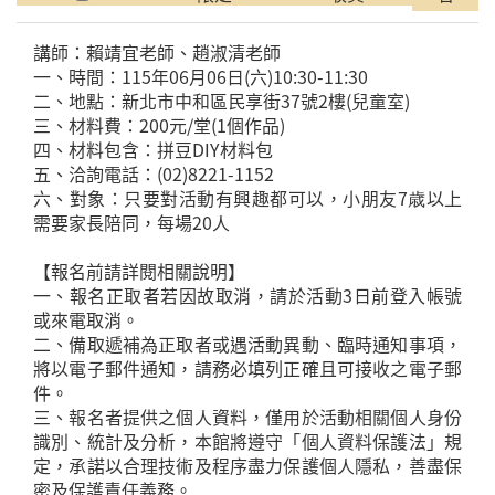
講師：賴靖宜老師、趙淑清老師
一、時間：115年06月06日(六)10:30-11:30
二、地點：新北市中和區民享街37號2樓(兒童室)
三、材料費：200元/堂(1個作品)
四、材料包含：拼豆DIY材料包
五、洽詢電話：(02)8221-1152
六、對象：只要對活動有興趣都可以，小朋友7歳以上
需要家長陪同，每場20人
【報名前請詳閱相關說明】
一、報名正取者若因故取消，請於活動3日前登入帳號
或來電取消。
二、備取遞補為正取者或遇活動異動、臨時通知事項，
將以電子郵件通知，請務必填列正確且可接收之電子郵
件。
三、報名者提供之個人資料，僅用於活動相關個人身份
識別、統計及分析，本館將遵守「個人資料保護法」規
定，承諾以合理技術及程序盡力保護個人隱私，善盡保
密及保護責任義務。