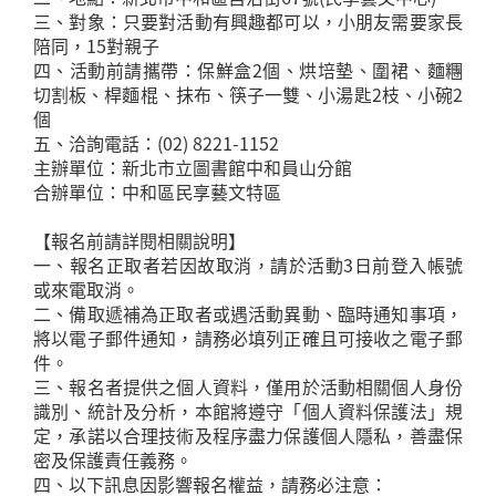
三、對象：只要對活動有興趣都可以，小朋友需要家長
陪同，15對親子
四、活動前請攜帶：保鮮盒2個、烘培墊、圍裙、麵糰
切割板、桿麵棍、抹布、筷子一雙、小湯匙2枝、小碗2
個
五、洽詢電話：(02) 8221-1152
主辦單位：新北市立圖書館中和員山分館
合辦單位：中和區民享藝文特區
【報名前請詳閱相關說明】
一、報名正取者若因故取消，請於活動3日前登入帳號
或來電取消。
二、備取遞補為正取者或遇活動異動、臨時通知事項，
將以電子郵件通知，請務必填列正確且可接收之電子郵
件。
三、報名者提供之個人資料，僅用於活動相關個人身份
識別、統計及分析，本館將遵守「個人資料保護法」規
定，承諾以合理技術及程序盡力保護個人隱私，善盡保
密及保護責任義務。
四、以下訊息因影響報名權益，請務必注意：