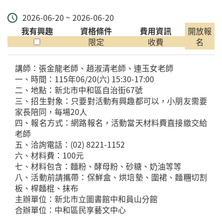
2026-06-20 ~ 2026-06-20
我有興趣
資格條件
費用資訊
開放報
限定
收費
名
講師：張金龍老師、趙淑清老師、連玉女老師
一、時間：115年06/20(六) 15:30-17:00
二、地點：新北市中和區自治街67號
三、招生對象：只要對活動有興趣都可以，小朋友需要
家長陪同，每場20人
四、報名方式：網路報名，活動當天材料費直接繳交給
老師
五、洽詢電話：(02) 8221-1152
六、材料費：100元
七、材料包含：麵粉、酵母粉、砂糖、奶油等等
八、活動前請攜帶：保鮮盒、烘培墊、圍裙、麵糰切割
板、桿麵棍、抹布
主辦單位：新北市立圖書館中和員山分館
合辦單位：中和區民享藝文中心