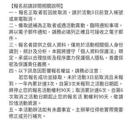
【報名前請詳閱相關說明】
一、報名正取者若因故取消，請於活動3日前登入帳號
或來電取消。
二、備取遞補為正取者或遇活動異動、臨時通知事項，
將以電子郵件通知，請務必填列正確且可接收之電子郵
件。
三、報名者提供之個人資料，僅用於活動相關個人身份
識別、統計及分析，本館將遵守「個人資料保護法」規
定，承諾以合理技術及程序盡力保護個人隱私，善盡保
密及保護責任義務。
四、以下訊息因影響報名權益，請務必注意：
若您報名成功並錄取，未於活動3日前取消且未報
到，一年內累計達3次，自第3次未報到之活動日期起，
將停止您的報名活動權利90天；取消累計達6次，自第6
次取消之活動日期起止您的報名活 動權利90天，敬請
珍惜活動資源。
五、本活動辦法如有未盡事宜，主辦單位得依實際需要
修正或另行補充。