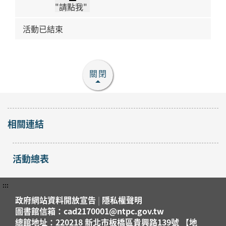
"請點我"
活動已結束
關閉
相關連結
活動總表
:::
政府網站資料開放宣告
|
隱私權聲明
圖書館信箱：cad2170001@ntpc.gov.tw
總館地址：220218 新北市板橋區貴興路139號 【地