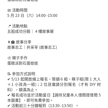
📅 活動時間
5 月 23 日（六）14:00–15:00
📍 活動地點
五股成功分館｜ 4 樓故事屋
👩‍🏫 故事分享
故事志工｜井采苓 (故事志工)
🎨 親子手作
蛋糕派對石膏娃娃
📝 參加方式說明
✔ 5/13 起開放線上報名，限額６組，親子組(限 1 大人
＋1 小孩為一組)；2 位孩童請分別報名（才有 DIY 材
料），額滿為止。
✔ 報名成功並於活動當日【請持兒童本人借閱證借閱 5
本圖書】，即可免費參加。
✔ 活動前三十分鐘報到（13:30–13:50）。