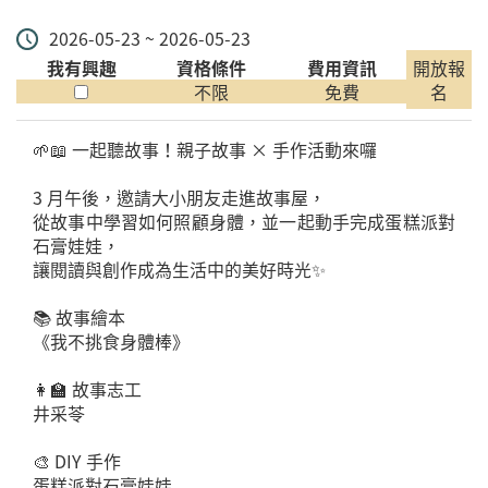
2026-05-23 ~ 2026-05-23
我有興趣
資格條件
費用資訊
開放報
不限
免費
名
🌱📖 一起聽故事！親子故事 × 手作活動來囉
3 月午後，邀請大小朋友走進故事屋，
從故事中學習如何照顧身體，並一起動手完成蛋糕派對
石膏娃娃，
讓閱讀與創作成為生活中的美好時光✨
📚 故事繪本
《我不挑食身體棒》
👩‍🏫 故事志工
井采苓
🎨 DIY 手作
蛋糕派對石膏娃娃