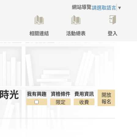
網站導覽
請選取語言
▼
相關連結
活動總表
登入
點
擊
後
將
開
啟
登
入
焙時光
彈
我有興趣
資格條件
費用資訊
開放
跳
報名
限定
收費
視
窗