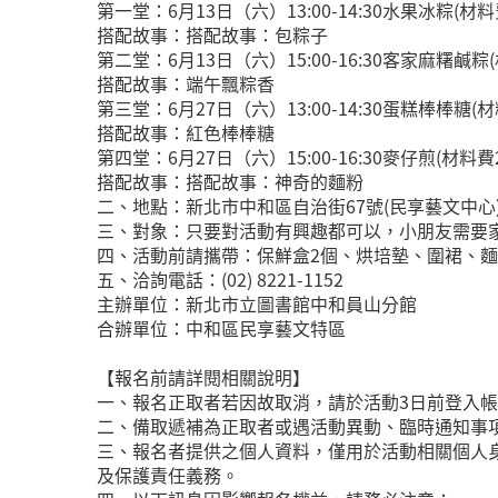
第一堂：6月13日（六）13:00-14:30水果冰粽(材料
搭配故事：搭配故事：包粽子
第二堂：6月13日（六）15:00-16:30客家麻糬鹹粽
搭配故事：端午飄粽香
第三堂：6月27日（六）13:00-14:30蛋糕棒棒糖(材
搭配故事：紅色棒棒糖
第四堂：6月27日（六）15:00-16:30麥仔煎(材料費2
搭配故事：搭配故事：神奇的麵粉
二、地點：新北市中和區自治街67號(民享藝文中心
三、對象：只要對活動有興趣都可以，小朋友需要家
四、活動前請攜帶：保鮮盒2個、烘培墊、圍裙、麵
五、洽詢電話：(02) 8221-1152
主辦單位：新北市立圖書館中和員山分館
合辦單位：中和區民享藝文特區
【報名前請詳閱相關說明】
一、報名正取者若因故取消，請於活動3日前登入
二、備取遞補為正取者或遇活動異動、臨時通知事
三、報名者提供之個人資料，僅用於活動相關個人
及保護責任義務。