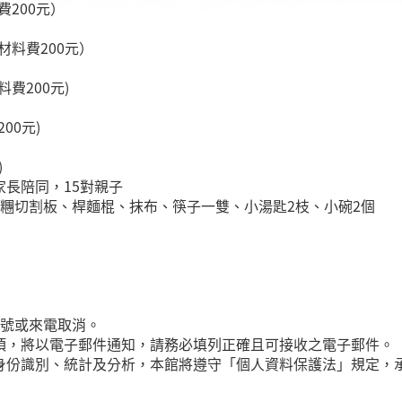
費200元）
(材料費200元）
料費200元)
00元)
)
長陪同，15對親子
糰切割板、桿麵棍、抹布、筷子一雙、小湯匙2枝、小碗2個
帳號或來電取消。
項，將以電子郵件通知，請務必填列正確且可接收之電子郵件。
身份識別、統計及分析，本館將遵守「個人資料保護法」規定，