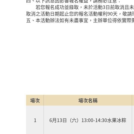
四、以下訊息因影響報名權益，請務必注意：
若您報名成功並錄取，未於活動3日前取消且未報
取消之活動日期起止您的報名活動權利90天，敬請
五、本活動辦法如有未盡事宜，主辦單位得依實際
場次
場次名稱
1
6月13日（六）13:00-14:30水果冰粽