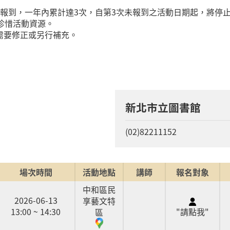
到，一年內累計達3次，自第3次未報到之活動日期起，將停止您
珍惜活動資源。
需要修正或另行補充。
新北市立圖書館
(02)82211152
場次時間
活動地點
講師
報名對象
中和區民
2026-06-13
享藝文特
13:00 ~ 14:30
"請點我"
區