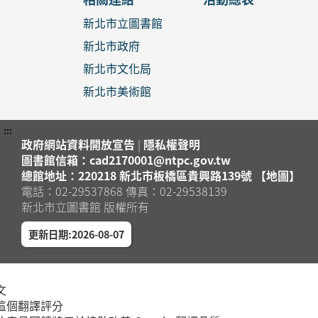
新北市立圖書館
新北市政府
新北市文化局
新北市美術館
:::
政府網站資料開放宣告
|
隱私權聲明
圖書館信箱：cad2170001@ntpc.gov.tw
總館地址：220218 新北市板橋區貴興路139號 【地圖】
電話：02-29537868 傳真：02-29538139
新北市立圖書館 版權所有
更新日期:2026-08-07
文
這個翻譯評分