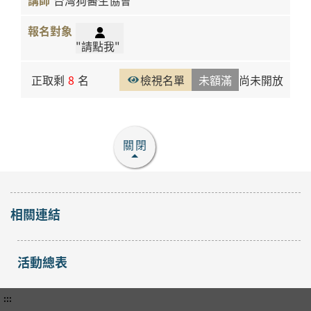
台灣狗醫生協會
"請點我"
正取剩
8
名
檢視名單
未額滿
尚未開放
關閉
相關連結
活動總表
:::