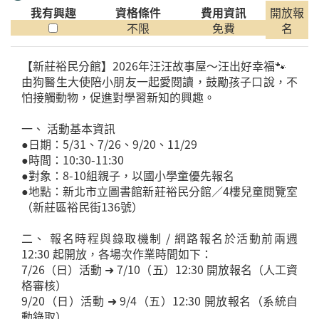
我有興趣
資格條件
費用資訊
開放報
不限
免費
名
【新莊裕民分館】2026年汪汪故事屋～汪出好幸福🐾
由狗醫生大使陪小朋友一起愛閱讀，鼓勵孩子口說，不
怕接觸動物，促進對學習新知的興趣。
一、 活動基本資訊
●日期：5/31、7/26、9/20、11/29
●時間：10:30-11:30
●對象：8-10組親子，以國小學童優先報名
●地點：新北市立圖書館新莊裕民分館／4樓兒童閱覽室
（新莊區裕民街136號）
二、 報名時程與錄取機制 / 網路報名於活動前兩週
12:30 起開放，各場次作業時間如下：
7/26（日）活動 ➜ 7/10（五）12:30 開放報名（人工資
格審核）
9/20（日）活動 ➜ 9/4（五）12:30 開放報名（系統自
動錄取）