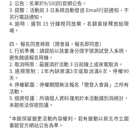
2. 公告：名單於9/10(四)官網公告。
3. 提醒：活動前 3 日系統自動發送 Email行前通知，不
另行電話通知。
4. 逾時：遲到 15 分鐘視同放棄，名額直接釋放給現
場。
四、 報名同意條款（限會員，報名即同意）
1. 行前準備：請提前以孩童身分證字號測試登入系統，
避免錯過報名時機。
2. 取消時限：最遲須於活動 3 日前線上或來電取消。
3. 違規限制：1年內缺席滿3次或取消滿6次，停權90
天。
4. 停權範圍：停權期間無法報名「需登入會員」之所有
活動。
5. 個資保護：所填個人資料僅用於本活動識別與統計，
本館依法保密防護。
*本館保留變更活動內容權利，若有變動以新北市立圖
書館官方網站公告為準。