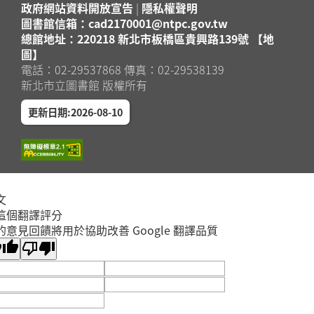
政府網站資料開放宣告
|
隱私權聲明
圖書館信箱：cad2170001@ntpc.gov.tw
總館地址：220218 新北市板橋區貴興路139號 【地
圖】
電話：02-29537868 傳真：02-29538139
新北市立圖書館 版權所有
更新日期:2026-08-10
文
這個翻譯評分
的意見回饋將用於協助改善 Google 翻譯品質