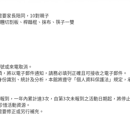
要家長陪同，10對親子
麵糰切割板、桿麵棍、抹布、筷子一雙
帳號或來電取消。
項，將以電子郵件通知，請務必填列正確且可接收之電子郵件。
身份識別、統計及分析，本館將遵守「個人資料保護法」規定，
到，一年內累計達3次，自第3次未報到之活動日期起，將停止您
珍惜活動資源。
需要修正或另行補充。