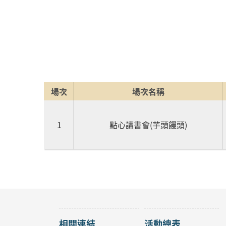
場次
場次名稱
1
點心讀書會(芋頭饅頭)
相關連結
活動總表