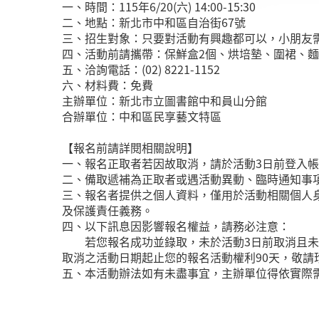
一、時間：115年6/20(六) 14:00-15:30
二、地點：新北市中和區自治街67號
三、招生對象：只要對活動有興趣都可以，小朋友需
四、活動前請攜帶：保鮮盒2個、烘培墊、圍裙、
五、洽詢電話：(02) 8221-1152
六、材料費：免費
主辦單位：新北市立圖書館中和員山分館
合辦單位：中和區民享藝文特區
【報名前請詳閱相關說明】
一、報名正取者若因故取消，請於活動3日前登入
二、備取遞補為正取者或遇活動異動、臨時通知事
三、報名者提供之個人資料，僅用於活動相關個人
及保護責任義務。
四、以下訊息因影響報名權益，請務必注意：
若您報名成功並錄取，未於活動3日前取消且未報
取消之活動日期起止您的報名活動權利90天，敬請
五、本活動辦法如有未盡事宜，主辦單位得依實際