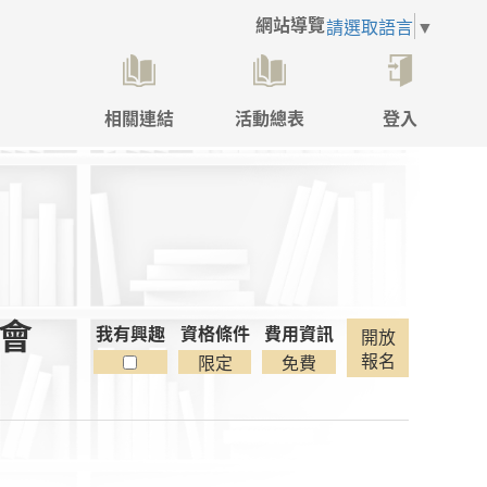
網站導覽
請選取語言
▼
相關連結
活動總表
登入
點
擊
後
將
開
啟
登
入
書會
彈
我有興趣
資格條件
費用資訊
開放
跳
報名
限定
免費
視
窗