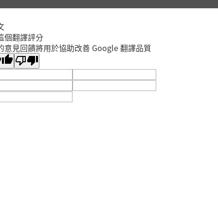
文
這個翻譯評分
的意見回饋將用於協助改善 Google 翻譯品質