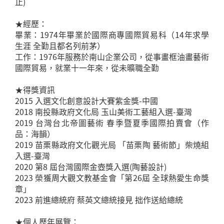
止)
★經歷：
畢業：1974年畢業於國際商專國際貿易科（14年求學
生涯 全勤且都名列前茅）
工作：1976年服務於南山企業公司，從事畫框油畫藝術
國際貿易，就業十一年來，從未曠職全勤
★得獎資訊
2015 入選文化創意設計大賽紫金獎-中國
2018 南投縣政府文化局 玉山美術工藝組入選-臺灣
2019 台灣台北帝圖藝術 春季暨夏季國際拍賣會（作
品：海韻）
2019 苗栗縣政府文化觀光局 「苗栗陶 藝術節」柴燒組
入選-臺灣
2020 第8 屆台灣國際金壺獎入選(陶藝設計)
2023 榮獲周大觀文教基金會「第26屆 全球熱愛生命獎
章」
2023 前進總統府 蔡英文總統接見 拙作送給總統
★個人歷年展覽：