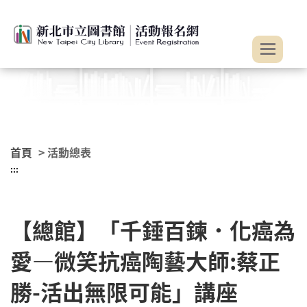
:::
跳到主要內容
首頁
> 活動總表
:::
【總館】「千錘百鍊．化癌為
愛—微笑抗癌陶藝大師:蔡正
勝-活出無限可能」講座