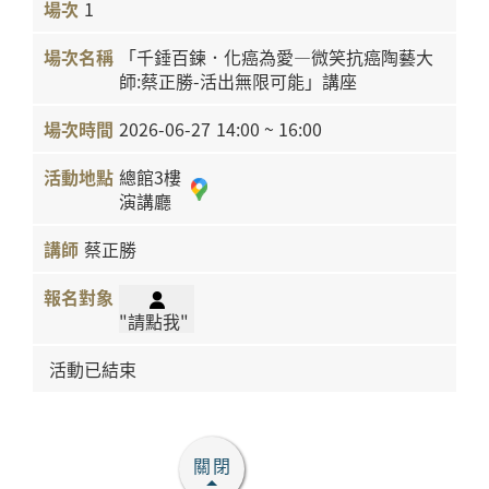
1
「千錘百鍊．化癌為愛—微笑抗癌陶藝大
師:蔡正勝-活出無限可能」講座
2026-06-27
14:00 ~ 16:00
總館3樓
演講廳
蔡正勝
"請點我"
活動已結束
關閉