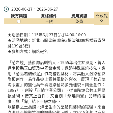
2026-06-27 ~ 2026-06-27
我有興趣
資格條件
費用資訊
開放報
不限
免費
名
★活動日期：115年6月27日(六)14:00-16:00
★活動地點：新北市圖書館 總館3樓演講廳(板橋區貴興
路139號3樓)
★參加方式：網路報名
「菊岩燒」藝術陶品創始人，1955年出生於澎湖，曾入
選南投縣玉山獎及中國紫金獎；透過特殊窯燒技法，應
用「菊島岩礦砂泥」作為輔佐基材，將其融入渲染釉彩
陶板創作，為作品披上獨特風格的彩衣，展現「菊岩燒
陶版畫」的變化萬千與渲染釉彩多元樣貌。陶藝創作：
1987年，創設「正愉企業公司」，從事陶燒公共工程景
觀藝術，接案上百件；又自創「柴燒陶寶」品牌的推
廣，與「陶」結下不解之緣⋯
以菊島之土為媒，燒出生命的堅韌與藝術的璀璨。來自
澎湖縣西嶼鄉竹灣的陶藝家蔡正勝，自2015年起以家鄉