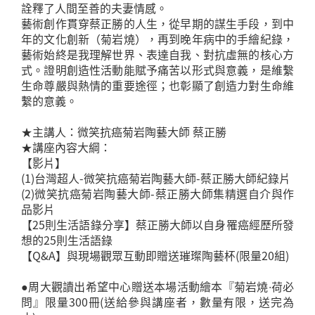
詮釋了人間至善的夫妻情感。
藝術創作貫穿蔡正勝的人生，從早期的謀生手段，到中
年的文化創新（菊岩燒），再到晚年病中的手繪紀錄，
藝術始終是我理解世界、表達自我、對抗虛無的核心方
式。證明創造性活動能賦予痛苦以形式與意義，是維繫
生命尊嚴與熱情的重要途徑；也彰顯了創造力對生命維
繫的意義。
★主講人：微笑抗癌菊岩陶藝大師 蔡正勝
★講座內容大綱：
【影片】
(1)台灣超人-微笑抗癌菊岩陶藝大師-蔡正勝大師紀錄片
(2)微笑抗癌菊岩陶藝大師-蔡正勝大師集精選自介與作
品影片
【25則生活語錄分享】蔡正勝大師以自身罹癌經歷所發
想的25則生活語錄
【Q&A】與現場觀眾互動即贈送璀璨陶藝杯(限量20組)
●周大觀讀出希望中心贈送本場活動繪本『菊岩燒∙荷必
問』限量300冊(送給參與講座者，數量有限，送完為