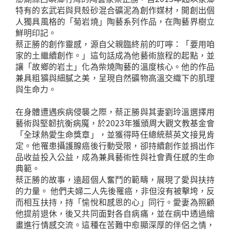
特有的玄武岩與貝殼砂混合礦泥為創作媒材，開創出個
人獨具風格的「菊岩燒」陶藝系列作品，在陶藝界樹立
鮮明印記。
蔡正勝的創作靈感，源自父親臨終前的叮嚀：「要用咱
家的土繼續創作。」這句話成為他藝術旅程的起點，並
讓「故鄉的岩土」化為柴燒陶藝的溫度核心。他的作品
兼具粗獷與細膩之美，呈現自然礦物高溫交織下的肌理
與生命力。
在身體遭遇疾病侵襲之際，蔡正勝與其妻劉玲溫選擇用
藝術與堅韌抗衡病魔，於2023年獲頒周大觀文教基金會
「全球熱愛生命獎章」，並獲得時任總統蔡英文接見肯
定。他罹患攝護腺癌後行動受限，卻持續創作並捐出作
品收益投入公益，成為兼具藝術性與社會責任感的生命
典範。
蔡正勝的故事，遠超個人奮鬥的範疇，展現了愛與扶持
的力量。 他們夫婦二人先後罹癌，非但沒有被擊垮，反
而相互扶持，持「愉悅和感恩的心」同行。愛妻為照顧
他提前退休，後又共同面對各自病痛，並在病中透過繪
畫進行情感交流。這種在苦難中愈顯深厚的伴侶之情，