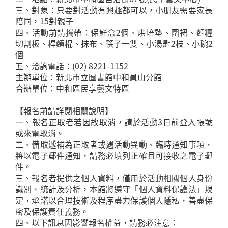
三、對象：只要對活動有興趣都可以，小朋友需要家長
陪同，15對親子
四、活動前請攜帶：保鮮盒2個、烘培墊、圍裙、麵糰
切割板、桿麵棍、抹布、筷子一雙、小湯匙2枝、小碗2
個
五、洽詢電話：(02) 8221-1152
主辦單位：新北市立圖書館中和員山分館
合辦單位：中和區民享藝文特區
【報名前請詳閱相關說明】
一、報名正取者若因故取消，請於活動3日前登入帳號
或來電取消。
二、備取遞補為正取者或遇活動異動、臨時通知事項，
將以電子郵件通知，請務必填列正確且可接收之電子郵
件。
三、報名者提供之個人資料，僅用於活動相關個人身份
識別、統計及分析，本館將遵守「個人資料保護法」規
定，承諾以合理技術及程序盡力保護個人隱私，善盡保
密及保護責任義務。
四、以下訊息因影響報名權益，請務必注意：