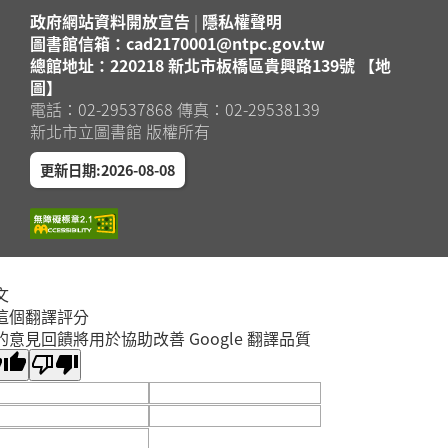
政府網站資料開放宣告
|
隱私權聲明
圖書館信箱：cad2170001@ntpc.gov.tw
總館地址：220218 新北市板橋區貴興路139號 【地
圖】
電話：02-29537868 傳真：02-29538139
新北市立圖書館 版權所有
更新日期:2026-08-08
文
這個翻譯評分
的意見回饋將用於協助改善 Google 翻譯品質