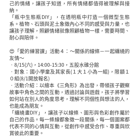
己的情緒，讓孩子知道，所有情緒都值得被理解與接
納。
「瓶中生態瓶DIY」，在透明瓶中打造一個微型生態
系。植物、石頭與泥土象徵內心不同的感受與力量，也
讓孩子理解，照顧情緒就像照顧植物一樣，需要時間、
耐心與陪伴。
😍「愛的練習課」活動４：～關係的線條－一起纏繞的
友情～
•8/15(六)，14:00-15:30，五股水碓分館
•對象：國小學童及其家長(１大１小為一組)，限額１
０組(8/1開放報名)
•活動介紹：以繪本《三角形》為出發，帶領孩子觀察
故事中角色之間的互動，透過討論與遊戲，孩子將學習
如何站在別人的角度思考，理解不同個性與想法的人，
也能成為朋友。
「纏繞畫DIY」，讓孩子以線條、圖形與色彩創作屬於
自己的作品。每一條線都象徵一段關係，每一個圖案都
代表不同的心情與互動，從創作中感受合作、尊重與欣
賞彼此的重要。