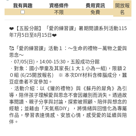
我有興趣
資格條件
費用資訊
開放報
不限
免費
名
❤️【五股分館】「愛的練習課」暑期閱讀系列活動115
年7月5日至8月15日❤️
🥰「愛的練習課」活動１：～生命的禮物－萬物之愛與
思念～
•07/05(日)，14:00-15:30，五股成功分館
•對象：國小學童及其家長(１大１小為一組)，限額２
０組 (6/25開放報名) ※ 本次DIY材料含樟腦成分，蠶
豆症患者不宜參加。
•活動介紹：以《獾的禮物》與《蘇丹的犀角》為引
導，陪伴孩子理解愛與思念不會因離別而消失。透過故
事閱讀、親子分享與討論，探索被照顧、陪伴與想念的
經驗；並藉由「天氣瓶DIY」，將情緒與回憶化為專屬
作品，學習表達情感、安放心情，感受愛的延續與陪
伴。