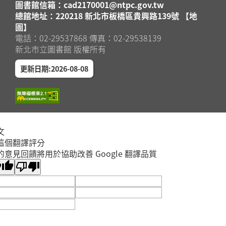
圖書館信箱：cad2170001@ntpc.gov.tw
總館地址：220218 新北市板橋區貴興路139號 【地
圖】
電話：02-29537868 傳真：02-29538139
新北市立圖書館 版權所有
更新日期:2026-08-08
文
這個翻譯評分
的意見回饋將用於協助改善 Google 翻譯品質