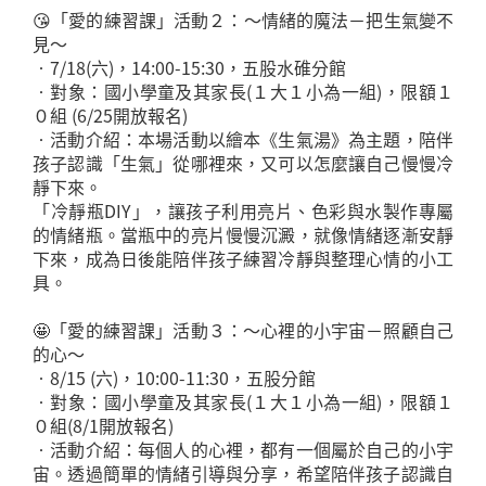
😘「愛的練習課」活動２：～情緒的魔法－把生氣變不
見～
•7/18(六)，14:00-15:30，五股水碓分館
•對象：國小學童及其家長(１大１小為一組)，限額１
０組 (6/25開放報名)
•活動介紹：本場活動以繪本《生氣湯》為主題，陪伴
孩子認識「生氣」從哪裡來，又可以怎麼讓自己慢慢冷
靜下來。
「冷靜瓶DIY」，讓孩子利用亮片、色彩與水製作專屬
的情緒瓶。當瓶中的亮片慢慢沉澱，就像情緒逐漸安靜
下來，成為日後能陪伴孩子練習冷靜與整理心情的小工
具。
🤩「愛的練習課」活動３：～心裡的小宇宙－照顧自己
的心～
•8/15 (六)，10:00-11:30，五股分館
•對象：國小學童及其家長(１大１小為一組)，限額１
０組(8/1開放報名)
•活動介紹：每個人的心裡，都有一個屬於自己的小宇
宙。透過簡單的情緒引導與分享，希望陪伴孩子認識自