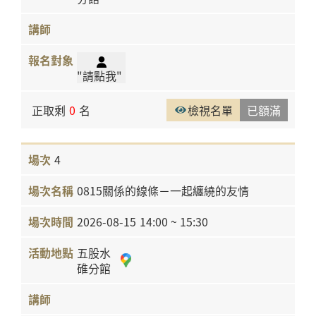
"請點我"
正取剩
0
名
檢視名單
已額滿
4
0815關係的線條－一起纏繞的友情
2026-08-15
14:00 ~ 15:30
五股水
碓分館