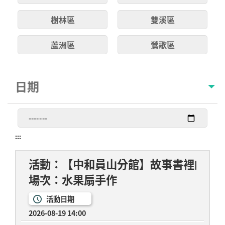
樹林區
雙溪區
蘆洲區
鶯歌區
日期
更
改
:::
日
期
後
活動：【中和員山分館】故事書裡的立
，
場次：水果扇手作
活
動
活動日期
列
2026-08-19 14:00
表