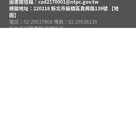
圖書館信箱：cad2170001@ntpc.gov.tw
總館地址：220218 新北市板橋區貴興路139號 【地
圖】
電話：02-29537868 傳真：02-29538139
新北市立圖書館 版權所有
更新日期:2026-08-10
文
這個翻譯評分
的意見回饋將用於協助改善 Google 翻譯品質